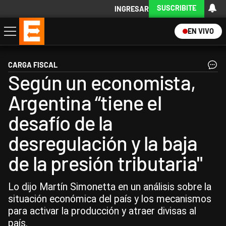
SUSCRIBITE
INGRESAR
EN VIVO
Economía
Política
Internacional
Actualidad
Descargá la App
CARGA FISCAL
Según un economista,
Argentina “tiene el
desafío de la
desregulación y la baja
de la presión tributaria"
Lo dijo Martín Simonetta en un análisis sobre la
situación económica del país y los mecanismos
para activar la producción y atraer divisas al
país.