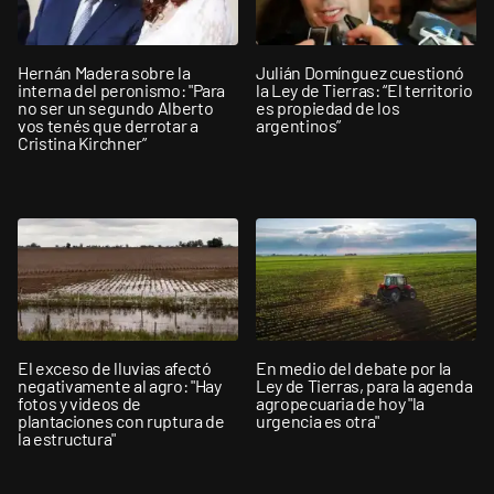
Hernán Madera sobre la
Julián Domínguez cuestionó
interna del peronismo: "Para
la Ley de Tierras: “El territorio
no ser un segundo Alberto
es propiedad de los
vos tenés que derrotar a
argentinos”
Cristina Kirchner”
El exceso de lluvias afectó
En medio del debate por la
negativamente al agro: "Hay
Ley de Tierras, para la agenda
fotos y videos de
agropecuaria de hoy "la
plantaciones con ruptura de
urgencia es otra"
la estructura"