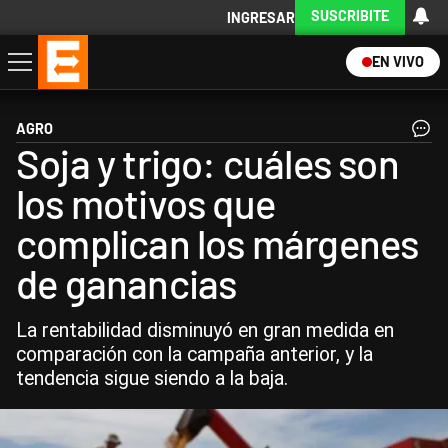
SUSCRIBITE
INGRESAR
EN VIVO
Economía
Política
Internacional
Actualidad
Descargá la App
AGRO
Soja y trigo: cuáles son
los motivos que
complican los márgenes
de ganancias
La rentabilidad disminuyó en gran medida en
comparación con la campaña anterior, y la
tendencia sigue siendo a la baja.