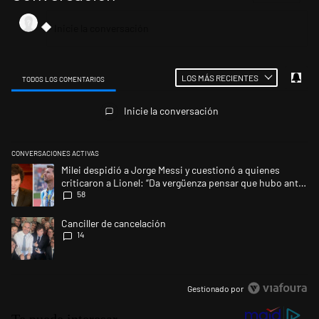
LOS MÁS RECIENTES
TODOS LOS COMENTARIOS
Todos los comentarios
Inicie la conversación
CONVERSACIONES ACTIVAS
Este listado muestra los artículos con más comentarios en los últimos 
Un artículo de tendencia con el título "Milei despidió a Jorge Messi y 
Milei despidió a Jorge Messi y cuestionó a quienes
criticaron a Lionel: “Da vergüenza pensar que hubo anti-
58
Messi”
Un artículo de tendencia con el título "Canciller de cancelación" con 14
Canciller de cancelación
14
Gestionado por