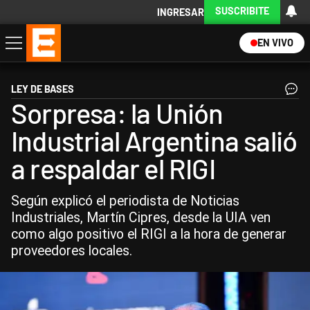
SUSCRIBITE
INGRESAR
EN VIVO
Economía
Política
Internacional
Actualidad
Descargá la App
LEY DE BASES
Sorpresa: la Unión
Industrial Argentina salió
a respaldar el RIGI
Según explicó el periodista de Noticias
Industriales, Martín Cipres, desde la UIA ven
como algo positivo el RIGI a la hora de generar
proveedores locales.