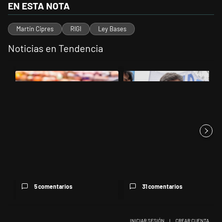
EN ESTA NOTA
Martín Cipres
RIGI
Ley Bases
Noticias en Tendencia
Este listado muestra los artículos con más comentarios en los últimos 
Un artículo de tendencia con el título "Inflación: economistas advie
Un artículo de tendencia con el tí
Inflación: economistas
Kicillof apuntó contra Milei por
advierten que el 2% mensual
la suba de la morosida...
se c...
5 comentarios
31 comentarios
INICIAR SESIÓN
|
CREAR CUENTA