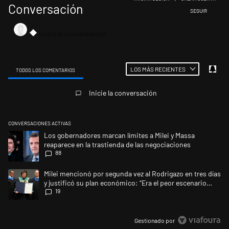
Conversación
SIGA ESTA CONV
SEGUIR
LOS MÁS RECIENTES
TODOS LOS COMENTARIOS
Todos los comentarios
Inicie la conversación
CONVERSACIONES ACTIVAS
Este listado muestra los artículos con más comentarios en los últimos 
Un artículo de tendencia con el título "Los gobernadores marcan límites
Los gobernadores marcan límites a Milei y Massa
reaparece en la trastienda de las negociaciones
88
Un artículo de tendencia con el título "Milei mencionó por segunda vez a
Milei mencionó por segunda vez al Rodrigazo en tres días
y justificó su plan económico: “Era el peor escenario
19
posible”
Gestionado por