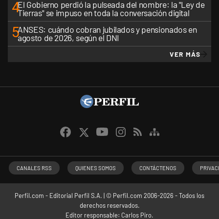
4
El Gobierno perdió la pulseada del nombre: la "Ley de
Tierras" se impuso en toda la conversación digital
5
ANSES: cuándo cobran jubilados y pensionados en
agosto de 2026, según el DNI
VER MÁS
CANALES RSS
QUIENES SOMOS
CONTÁCTENOS
PRIVAC
Perfil.com - Editorial Perfil S.A.
| © Perfil.com 2006-2026 - Todos los
derechos reservados.
Editor responsable: Carlos Piro.