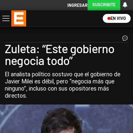
SUSCRIBITE
INGRESAR
EN VIVO
Economía
Política
Internacional
Actualidad
Descargá la App
Zuleta: “Este gobierno
negocia todo”
El analista político sostuvo que el gobierno de
Javier Milei es débil, pero “negocia más que
ninguno”, incluso con sus opositores más
directos.