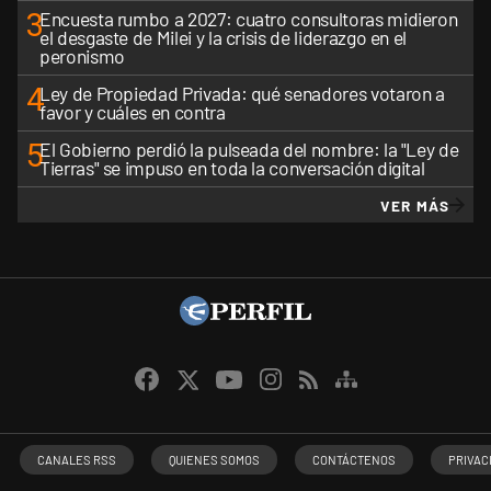
3
Encuesta rumbo a 2027: cuatro consultoras midieron
el desgaste de Milei y la crisis de liderazgo en el
peronismo
4
Ley de Propiedad Privada: qué senadores votaron a
favor y cuáles en contra
5
El Gobierno perdió la pulseada del nombre: la "Ley de
Tierras" se impuso en toda la conversación digital
VER MÁS
CANALES RSS
QUIENES SOMOS
CONTÁCTENOS
PRIVAC