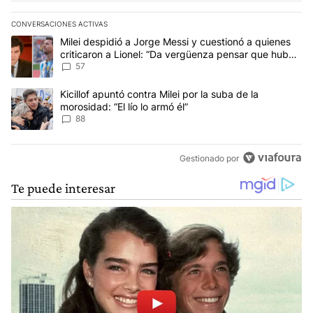
CONVERSACIONES ACTIVAS
Este listado muestra los artículos con más comentarios en los últim
Un artículo de tendencia con el título "Milei despidió a Jorge Mes
Milei despidió a Jorge Messi y cuestionó a quienes
criticaron a Lionel: “Da vergüenza pensar que hubo
anti-Messi”
57
Un artículo de tendencia con el título "Kicillof apuntó contra Milei 
Kicillof apuntó contra Milei por la suba de la
morosidad: “El lío lo armó él”
88
Gestionado por