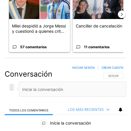
Milei despidió a Jorge Messi
Canciller de cancelación
y cuestionó a quienes crit...
57 comentarios
11 comentarios
INICIAR SESIÓN
|
CREAR CUENTA
Conversación
SIGA ESTA CO
SEGUIR
LOS MÁS RECIENTES
TODOS LOS COMENTARIOS
Todos los comentarios
Inicie la conversación