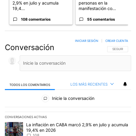
2,9% en julio y acumula
personas en la
19,4...
manifestación co...
108 comentarios
55 comentarios
INICIAR SESIÓN
|
CREAR CUENTA
Conversación
SIGA ESTA CO
SEGUIR
LOS MÁS RECIENTES
TODOS LOS COMENTARIOS
Todos los comentarios
Inicie la conversación
CONVERSACIONES ACTIVAS
Este listado muestra los artículos con más comentarios en los últim
Un artículo de tendencia con el título "La inflación en CABA mar
La inflación en CABA marcó 2,9% en julio y acumula
19,4% en 2026
108