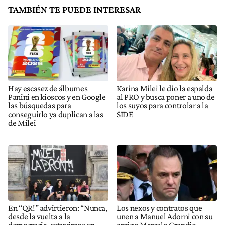
TAMBIÉN TE PUEDE INTERESAR
Hay escasez de álbumes
Karina Milei le dio la espalda
Panini en kioscos y en Google
al PRO y busca poner a uno de
las búsquedas para
los suyos para controlar a la
conseguirlo ya duplican a las
SIDE
de Milei
En “QR!” advirtieron: “Nunca,
Los nexos y contratos que
desde la vuelta a la
unen a Manuel Adorni con su
democracia, estuvimos en
amigo Marcelo Grandio