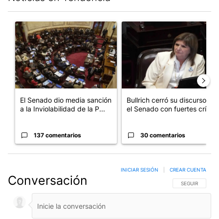
Este listado muestra los artículos con más comentarios en los últim
Un artículo de tendencia con el título "El Senado dio media san
Un artículo de tendencia con el
El Senado dio media sanción
Bullrich cerró su discurso en
a la Inviolabilidad de la P...
el Senado con fuertes crí...
137 comentarios
30 comentarios
INICIAR SESIÓN
|
CREAR CUENTA
Conversación
SIGA ESTA CO
SEGUIR