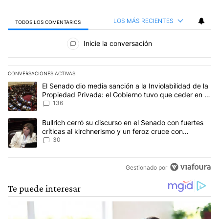
LOS MÁS RECIENTES
TODOS LOS COMENTARIOS
Todos los comentarios
Inicie la conversación
CONVERSACIONES ACTIVAS
Este listado muestra los artículos con más comentarios en los últim
Un artículo de tendencia con el título "El Senado dio media sanci
El Senado dio media sanción a la Inviolabilidad de la
Propiedad Privada: el Gobierno tuvo que ceder en la
Ley del Manejo del Fuego
136
Un artículo de tendencia con el título "Bullrich cerró su discurso e
Bullrich cerró su discurso en el Senado con fuertes
críticas al kirchnerismo y un feroz cruce con
Capitanich al que le gritó “¡cállate!”
30
Gestionado por