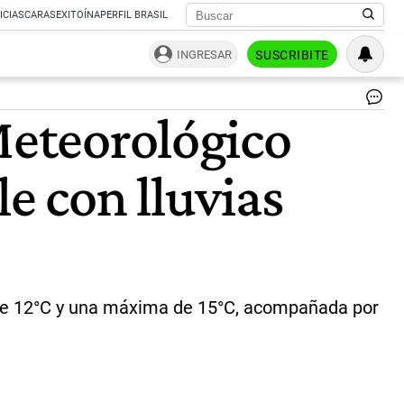
ICIAS
CARAS
EXITOÍNA
PERFIL BRASIL
INGRESAR
SUSCRIBITE
Pr
Meteorológico
del
ti
pa
e con lluvias
el
AM
|
NA
 de 12°C y una máxima de 15°C, acompañada por