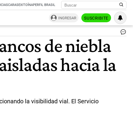
ICIAS
CARAS
EXITOÍNA
PERFIL BRASIL
INGRESAR
SUSCRIBITE
Llu
ancos de niebla
|
NA
aisladas hacia la
nando la visibilidad vial. El Servicio