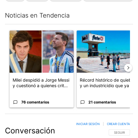
Noticias en Tendencia
Este listado muestra los artículos con más comentarios en los últim
Un artículo de tendencia con el título "Milei despidió a Jorge 
Un artículo de tendencia con 
Milei despidió a Jorge Messi
Récord histórico de quiebras
y cuestionó a quienes crit...
y un industricidio que ya ...
76 comentarios
21 comentarios
INICIAR SESIÓN
|
CREAR CUENTA
Conversación
SIGA ESTA CO
SEGUIR