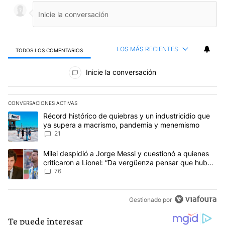
LOS MÁS RECIENTES
TODOS LOS COMENTARIOS
Todos los comentarios
Inicie la conversación
CONVERSACIONES ACTIVAS
Este listado muestra los artículos con más comentarios en los últim
Un artículo de tendencia con el título "Récord histórico de quie
Récord histórico de quiebras y un industricidio que
ya supera a macrismo, pandemia y menemismo
21
Un artículo de tendencia con el título "Milei despidió a Jorge Mes
Milei despidió a Jorge Messi y cuestionó a quienes
criticaron a Lionel: “Da vergüenza pensar que hubo
anti-Messi”
76
Gestionado por