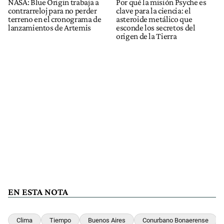
NASA: Blue Origin trabaja a
Por qué la misión Psyche es
contrarreloj para no perder
clave para la ciencia: el
terreno en el cronograma de
asteroide metálico que
lanzamientos de Artemis
esconde los secretos del
origen de la Tierra
EN ESTA NOTA
Clima
Tiempo
Buenos Aires
Conurbano Bonaerense