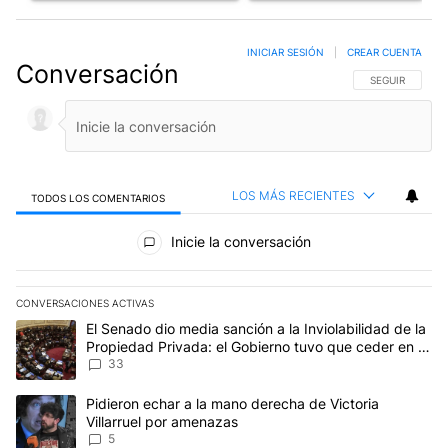
INICIAR SESIÓN
|
CREAR CUENTA
Conversación
SIGA ESTA CO
SEGUIR
LOS MÁS RECIENTES
TODOS LOS COMENTARIOS
Todos los comentarios
Inicie la conversación
CONVERSACIONES ACTIVAS
Este listado muestra los artículos con más comentarios en los últim
Un artículo de tendencia con el título "El Senado dio media sanci
El Senado dio media sanción a la Inviolabilidad de la
Propiedad Privada: el Gobierno tuvo que ceder en la
Ley del Manejo del Fuego
33
Un artículo de tendencia con el título "Pidieron echar a la mano d
Pidieron echar a la mano derecha de Victoria
Villarruel por amenazas
5