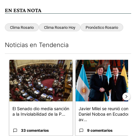
EN ESTA NOTA
Clima Rosario
Clima Rosario Hoy
Pronóstico Rosario
Noticias en Tendencia
Este listado muestra los artículos con más comentarios en los últim
Un artículo de tendencia con el título "El Senado dio media san
Un artículo de tendencia con e
El Senado dio media sanción
Javier Milei se reunió con
a la Inviolabilidad de la P...
Daniel Noboa en Ecuador y
av...
33 comentarios
9 comentarios