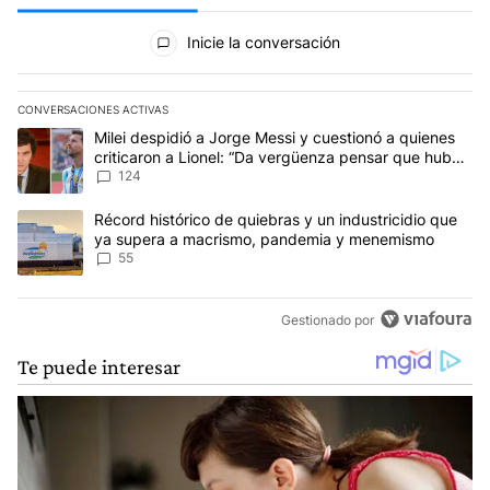
Todos los comentarios
Inicie la conversación
CONVERSACIONES ACTIVAS
Este listado muestra los artículos con más comentarios en los últim
Un artículo de tendencia con el título "Milei despidió a Jorge Mes
Milei despidió a Jorge Messi y cuestionó a quienes
criticaron a Lionel: “Da vergüenza pensar que hubo
anti-Messi”
124
Un artículo de tendencia con el título "Récord histórico de quie
Récord histórico de quiebras y un industricidio que
ya supera a macrismo, pandemia y menemismo
55
Gestionado por