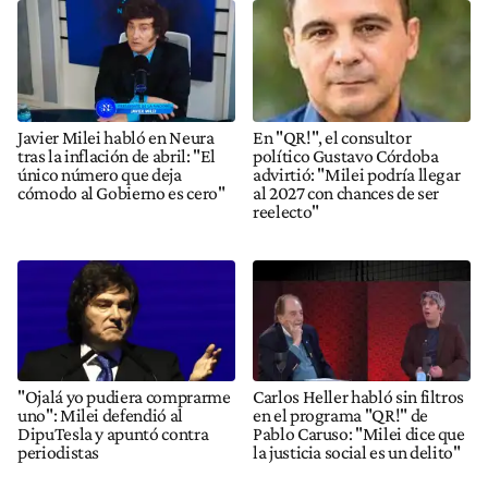
Javier Milei habló en Neura
En "QR!", el consultor
tras la inflación de abril: "El
político Gustavo Córdoba
único número que deja
advirtió: "Milei podría llegar
cómodo al Gobierno es cero"
al 2027 con chances de ser
reelecto"
"Ojalá yo pudiera comprarme
Carlos Heller habló sin filtros
uno": Milei defendió al
en el programa "QR!" de
DipuTesla y apuntó contra
Pablo Caruso: "Milei dice que
periodistas
la justicia social es un delito"