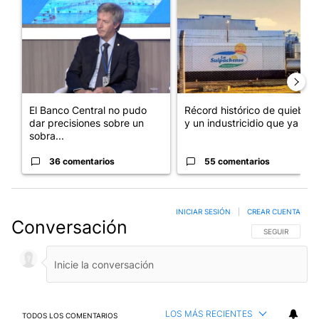
Un artículo de tendencia con el título "El Banco Central no pud
Un artículo de tendencia con 
El Banco Central no pudo
Récord histórico de quiebras
dar precisiones sobre un
y un industricidio que ya ...
sobra...
36 comentarios
55 comentarios
INICIAR SESIÓN
|
CREAR CUENTA
Conversación
SIGA ESTA CO
SEGUIR
LOS MÁS RECIENTES
TODOS LOS COMENTARIOS