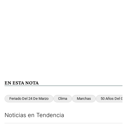
EN ESTA NOTA
Feriado Del 24 De Marzo
Clima
Marchas
50 Años Del Gol
Noticias en Tendencia
Este listado muestra los artículos con más comentarios en los últim