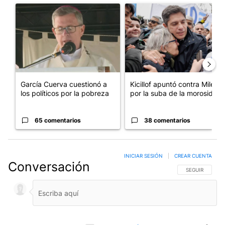
Un artículo de tendencia con el título "García Cuerva cuestionó 
Un artículo de tendencia con el
García Cuerva cuestionó a
Kicillof apuntó contra Milei
los políticos por la pobreza
por la suba de la morosida...
65 comentarios
38 comentarios
INICIAR SESIÓN
|
CREAR CUENTA
Conversación
SIGA ESTA CO
SEGUIR