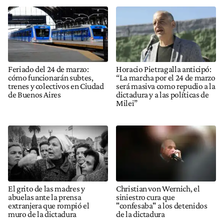
Feriado del 24 de marzo:
Horacio Pietragalla anticipó:
cómo funcionarán subtes,
“La marcha por el 24 de marzo
trenes y colectivos en Ciudad
será masiva como repudio a la
de Buenos Aires
dictadura y a las políticas de
Milei”
El grito de las madres y
Christian von Wernich, el
abuelas ante la prensa
siniestro cura que
extranjera que rompió el
"confesaba" a los detenidos
muro de la dictadura
de la dictadura