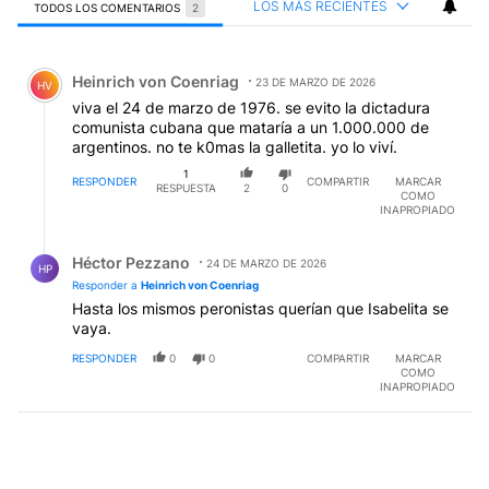
LOS MÁS RECIENTES
TODOS LOS COMENTARIOS
2
Todos los comentarios
Comentario de Heinrich von Coenriag.
Heinrich von Coenriag
23 DE MARZO DE 2026
HV
viva el 24 de marzo de 1976. se evito la dictadura
comunista cubana que mataría a un 1.000.000 de
argentinos. no te k0mas la galletita. yo lo viví.
1
RESPONDER
COMPARTIR
MARCAR
RESPUESTA
2
0
COMO
INAPROPIADO
Respuesta de Héctor Pezzano.
Héctor Pezzano
24 DE MARZO DE 2026
HP
Responder a
Heinrich von Coenriag
Hasta los mismos peronistas querían que Isabelita se
vaya.
RESPONDER
0
0
COMPARTIR
MARCAR
COMO
INAPROPIADO