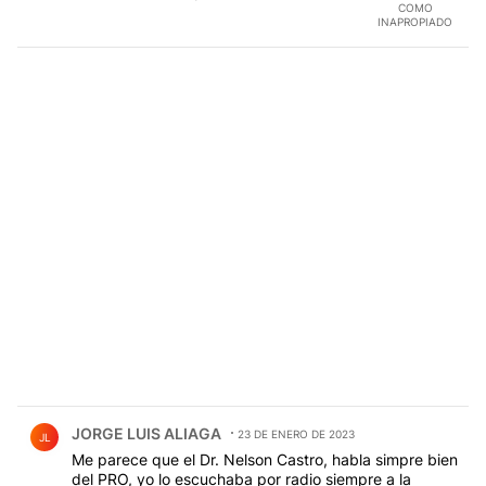
COMO
y sigue licuando su deuda en Pesos. Como dice el
INAPROPIADO
Refrán: para MUESTRA, BASTA UN SOLO BOTÓN !!!!!
Comentario de JORGE LUIS ALIAGA.
JORGE LUIS ALIAGA
23 DE ENERO DE 2023
JL
Me parece que el Dr. Nelson Castro, habla simpre bien
del PRO, yo lo escuchaba por radio siempre a la