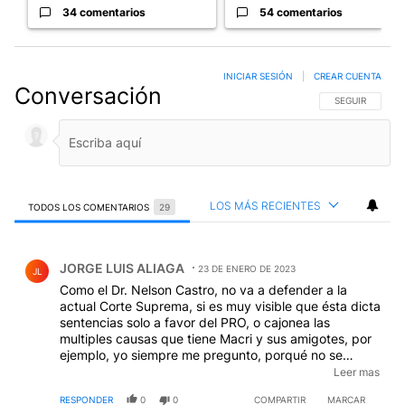
34 comentarios
54 comentarios
INICIAR SESIÓN
|
CREAR CUENTA
Conversación
SIGA ESTA CO
SEGUIR
LOS MÁS RECIENTES
TODOS LOS COMENTARIOS
29
Todos los comentarios
Comentario de JORGE LUIS ALIAGA.
JORGE LUIS ALIAGA
23 DE ENERO DE 2023
JL
Como el Dr. Nelson Castro, no va a defender a la
actual Corte Suprema, si es muy visible que ésta dicta
sentencias solo a favor del PRO, o cajonea las
multiples causas que tiene Macri y sus amigotes, por
ejemplo, yo siempre me pregunto, porqué no se
termina el Juicio por el "Curreo" a Macri ?
Leer mas
evidentemnete TIENE CORONITA, encima con las
RESPONDER
0
0
COMPARTIR
MARCAR
devaluaciones que hemos tenido practicamente licuó