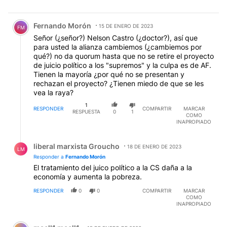
Comentario de Fernando Morón.
Fernando Morón
15 DE ENERO DE 2023
FM
Señor (¿señor?) Nelson Castro (¿doctor?), así que
para usted la alianza cambiemos (¿cambiemos por
qué?) no da quorum hasta que no se retire el proyecto
de juicio político a los "supremos" y la culpa es de AF.
Tienen la mayoría ¿por qué no se presentan y
rechazan el proyecto? ¿Tienen miedo de que se les
vea la raya?
1
RESPONDER
COMPARTIR
MARCAR
RESPUESTA
0
1
COMO
INAPROPIADO
Respuesta de liberal marxista Groucho.
liberal marxista Groucho
18 DE ENERO DE 2023
LM
Responder a
Fernando Morón
El tratamiento del juico político a la CS daña a la
economía y aumenta la pobreza.
RESPONDER
0
0
COMPARTIR
MARCAR
COMO
INAPROPIADO
Comentario de macll1 macll1.