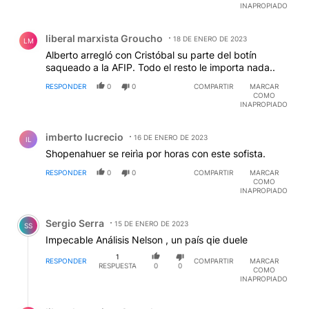
INAPROPIADO
inmediatamente se fueron del país, hacia las mismas
Guaridas fiscales, de donde salieron. Allí está la razón,
Comentario de liberal marxista Groucho.
del porqué no se construyo, en 4 años de gobierno,
liberal marxista Groucho
18 DE ENERO DE 2023
LM
una sola escuela en el país, ni 1 Hospital, ni caminos,
Alberto arregló con Cristóbal su parte del botín
ni nada.
saqueado a la AFIP. Todo el resto le importa nada..
RESPONDER
0
0
COMPARTIR
MARCAR
COMO
INAPROPIADO
Comentario de imberto lucrecio.
imberto lucrecio
16 DE ENERO DE 2023
IL
Shopenahuer se reirìa por horas con este sofista.
RESPONDER
0
0
COMPARTIR
MARCAR
COMO
INAPROPIADO
Comentario de Sergio Serra.
Sergio Serra
15 DE ENERO DE 2023
SS
Impecable Análisis Nelson , un país qie duele
1
RESPONDER
COMPARTIR
MARCAR
RESPUESTA
0
0
COMO
INAPROPIADO
Respuesta de liberal marxista Groucho.