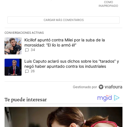
COMO
INAPROPIADO
CARGAR MÁS COMENTARIOS
CONVERSACIONES ACTIVAS
Este listado muestra los artículos con más comentarios en los últim
Un artículo de tendencia con el título "Kicillof apuntó contra Milei 
Kicillof apuntó contra Milei por la suba de la
morosidad: “El lío lo armó él”
34
Un artículo de tendencia con el título "Luis Caputo aclaró sus dic
Luis Caputo aclaró sus dichos sobre los “tarados” y
negó haber apuntado contra los industriales
26
Gestionado por