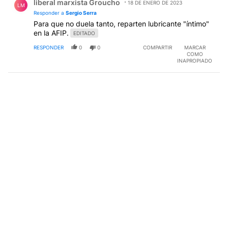
liberal marxista Groucho
18 DE ENERO DE 2023
LM
Responder a
Sergio Serra
Para que no duela tanto, reparten lubricante "íntimo"
en la AFIP.
EDITADO
RESPONDER
0
0
COMPARTIR
MARCAR
COMO
INAPROPIADO