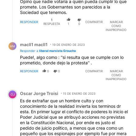
Opino que nadie votaría a quién pueda cumplir lo que
promete. Los Gobernantes son parecidos a la
Sociedad que tenemos.
1
RESPONDER
COMPARTIR
MARCAR
RESPUESTA
1
0
COMO
INAPROPIADO
Respuesta de macll1 macll1.
macll1 macll1
19 DE ENERO DE 2023
MM
Responder a
liberal marxista Groucho
Puede!, algo como : ''si resulta que se cumple con lo
prometido, donde dejo la protesta'' .
RESPONDER
0
0
COMPARTIR
MARCAR
COMO
INAPROPIADO
Comentario de Oscar Jorge Troisi.
Oscar Jorge Troisi
15 DE ENERO DE 2023
OJ
Es de extrañar que un hombre culto y con
conocimiento de la realidad invierta los terminos dr
esta. En primer lugsr el conflicto de poderes lo inicio el
Poder Judicial que se atribuyó acciones no previstas
en la Constitución Nacional, por ende es justo el
pedido de juicio político, a menos que crea como un
pequeño que los espionajes por ejemplo fue por mera