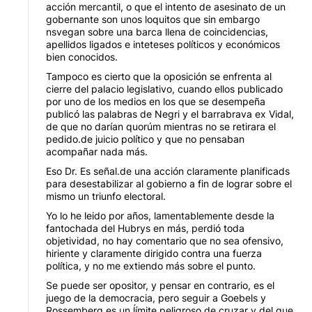
acción mercantil, o que el intento de asesinato de un
gobernante son unos loquitos que sin embargo
nsvegan sobre una barca llena de coincidencias,
apellidos ligados e inteteses políticos y económicos
bien conocidos.
Tampoco es cierto que la oposición se enfrenta al
cierre del palacio legislativo, cuando ellos publicado
por uno de los medios en los que se desempeña
publicó las palabras de Negri y el barrabrava ex Vidal,
de que no darían quorúm mientras no se retirara el
pedido.de juicio político y que no pensaban
acompañar nada más.
Eso Dr. Es señal.de una acción claramente planificads
para desestabilizar al gobierno a fin de lograr sobre el
mismo un triunfo electoral.
Yo lo he leido por años, lamentablemente desde la
fantochada del Hubrys en más, perdió toda
objetividad, no hay comentario que no sea ofensivo,
hiriente y claramente dirigido contra una fuerza
política, y no me extiendo más sobre el punto.
Se puede ser opositor, y pensar en contrario, es el
juego de la democracia, pero seguir a Goebels y
Rossemberg es un ĺímite peligroso de cruzar y del que