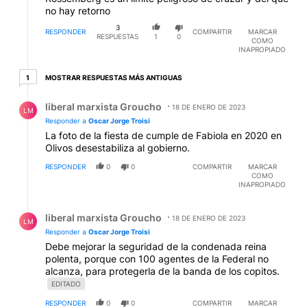
no hay retorno
3
RESPONDER
COMPARTIR
MARCAR
RESPUESTAS
1
0
COMO
INAPROPIADO
1 respuesta más antiguas
MOSTRAR RESPUESTAS MÁS ANTIGUAS
1
Respuesta de liberal marxista Groucho.
liberal marxista Groucho
18 DE ENERO DE 2023
LM
Responder a
Oscar Jorge Troisi
La foto de la fiesta de cumple de Fabiola en 2020 en
Olivos desestabiliza al gobierno.
RESPONDER
0
0
COMPARTIR
MARCAR
COMO
INAPROPIADO
Respuesta de liberal marxista Groucho.
liberal marxista Groucho
18 DE ENERO DE 2023
LM
Responder a
Oscar Jorge Troisi
Debe mejorar la seguridad de la condenada reina
polenta, porque con 100 agentes de la Federal no
alcanza, para protegerla de la banda de los copitos.
EDITADO
RESPONDER
0
0
COMPARTIR
MARCAR