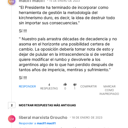
macll1 macll1
15 DE ENERO DE 2023
MM
''El Presidente ha terminado de incorporar como
herramienta de gestión la metodología del
kirchnerismo duro, es decir, la idea de destruir todo
sin importar sus consecuencias.''
Sí !!!
'' Nuestro país arrastra décadas de decadencia y no
asoma en el horizonte una posibilidad certera de
cambio. La oposición debería tomar nota de esto y
dejar de pulular en la intrascendencia si de verdad
quiere modificar el rumbo y devolverle a los
argentinos algo de lo que han perdido después de
tantos años de impericia, mentiras y sufrimiento.''
Sí !!!
4
RESPONDER
COMPARTIR
MARCAR
RESPUESTAS
0
1
COMO
INAPROPIADO
2 respuestas más antiguas
MOSTRAR RESPUESTAS MÁS ANTIGUAS
2
Respuesta de liberal marxista Groucho.
liberal marxista Groucho
18 DE ENERO DE 2023
LM
Responder a
macll1 macll1