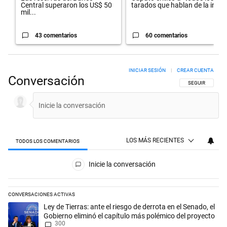
Central superaron los US$ 50
tarados que hablan de la in...
mil...
43 comentarios
60 comentarios
INICIAR SESIÓN
|
CREAR CUENTA
Conversación
SIGA ESTA CON
SEGUIR
LOS MÁS RECIENTES
TODOS LOS COMENTARIOS
Todos los comentarios
Inicie la conversación
CONVERSACIONES ACTIVAS
Este listado muestra los artículos con más comentarios en los últimos 
Un artículo de tendencia con el título "Ley de Tierras: ante el riesgo d
Ley de Tierras: ante el riesgo de derrota en el Senado, el
Gobierno eliminó el capítulo más polémico del proyecto
300