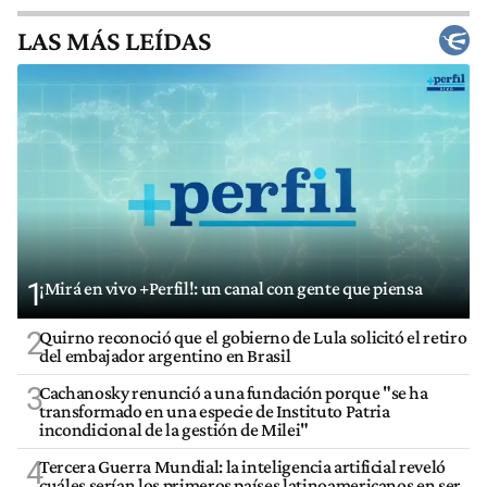
LAS MÁS LEÍDAS
1
¡Mirá en vivo +Perfil!: un canal con gente que piensa
2
Quirno reconoció que el gobierno de Lula solicitó el retiro
del embajador argentino en Brasil
3
Cachanosky renunció a una fundación porque "se ha
transformado en una especie de Instituto Patria
incondicional de la gestión de Milei"
4
Tercera Guerra Mundial: la inteligencia artificial reveló
cuáles serían los primeros países latinoamericanos en ser