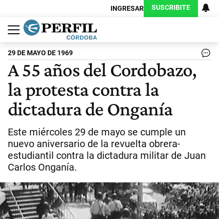
SUSCRIBITE
INGRESAR
Política
Economía
Judiciales
Sociedad
Cultura
Espectáculos
Deportes
Protagonistas
29 DE MAYO DE 1969
A 55 años del Cordobazo,
la protesta contra la
dictadura de Onganía
Este miércoles 29 de mayo se cumple un
nuevo aniversario de la revuelta obrera-
estudiantil contra la dictadura militar de Juan
Carlos Onganía.