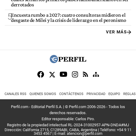
derrotados
5
Encuesta rumbo a 2027: cuatro consultoras midieron el
desgaste de Milei y la crisis de liderazgo en el peronismo
VER MÁS
CANALES RSS
QUIENES SOMOS
CONTÁCTENOS
PRIVACIDAD
EQUIPO
REGLAS
Perfil.com - Editorial Perfil S.A.
| © Perfil.com 2006-2026 - Todos los
derechos reservados.
Editor responsable: Carlos Piro.
Registro de la propiedad intelectual RL-2024-31002957-APN-DNDA#MJ
Dirección:
California 2715
,
C1289ABI
,
CABA, Argentina
| Teléfono:
+54 9 11
3453 4567
| E-mail:
atencion@perfil.com