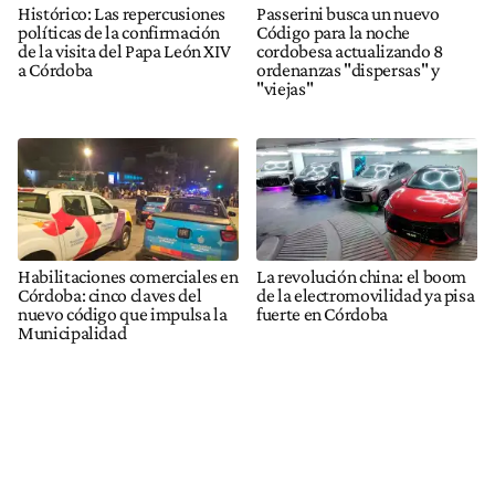
Histórico: Las repercusiones
Passerini busca un nuevo
políticas de la confirmación
Código para la noche
de la visita del Papa León XIV
cordobesa actualizando 8
a Córdoba
ordenanzas "dispersas" y
"viejas"
Habilitaciones comerciales en
La revolución china: el boom
Córdoba: cinco claves del
de la electromovilidad ya pisa
nuevo código que impulsa la
fuerte en Córdoba
Municipalidad