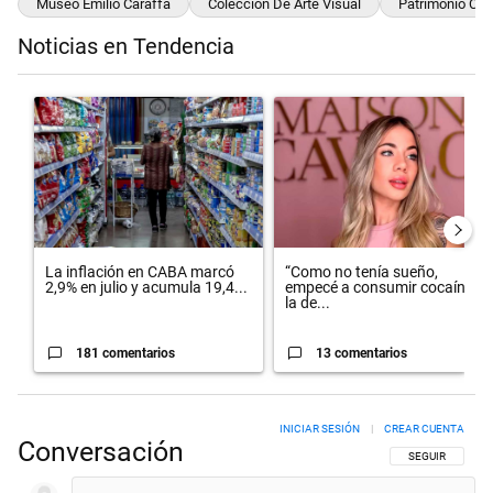
Museo Emilio Caraffa
Colección De Arte Visual
Patrimonio Cul
Noticias en Tendencia
Este listado muestra los artículos con más comentarios en los últimos 
Un artículo de tendencia con el título "La inflación en CABA marcó 
Un artículo de tendencia con el 
La inflación en CABA marcó
“Como no tenía sueño,
2,9% en julio y acumula 19,4...
empecé a consumir cocaína”:
la de...
181 comentarios
13 comentarios
INICIAR SESIÓN
|
CREAR CUENTA
Conversación
SIGA ESTA CON
SEGUIR