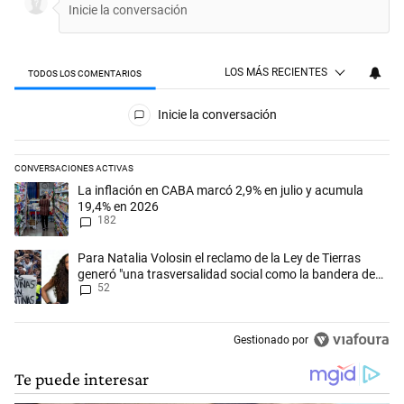
LOS MÁS RECIENTES
TODOS LOS COMENTARIOS
Todos los comentarios
Inicie la conversación
CONVERSACIONES ACTIVAS
Este listado muestra los artículos con más comentarios en los últimos 
Un artículo de tendencia con el título "La inflación en CABA marcó 2,
La inflación en CABA marcó 2,9% en julio y acumula
19,4% en 2026
182
Un artículo de tendencia con el título "Para Natalia Volosin el reclam
Para Natalia Volosin el reclamo de la Ley de Tierras
generó "una trasversalidad social como la bandera de
52
Malvinas"
Gestionado por