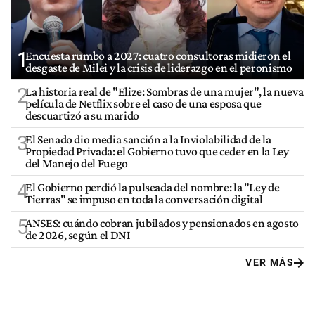
1
Encuesta rumbo a 2027: cuatro consultoras midieron el
desgaste de Milei y la crisis de liderazgo en el peronismo
2
La historia real de "Elize: Sombras de una mujer", la nueva
película de Netflix sobre el caso de una esposa que
descuartizó a su marido
3
El Senado dio media sanción a la Inviolabilidad de la
Propiedad Privada: el Gobierno tuvo que ceder en la Ley
del Manejo del Fuego
4
El Gobierno perdió la pulseada del nombre: la "Ley de
Tierras" se impuso en toda la conversación digital
5
ANSES: cuándo cobran jubilados y pensionados en agosto
de 2026, según el DNI
VER MÁS