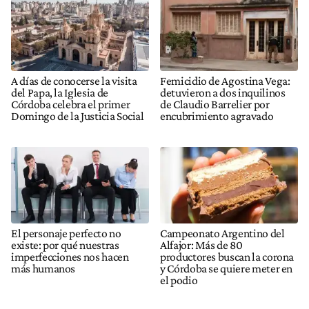
A días de conocerse la visita
Femicidio de Agostina Vega:
del Papa, la Iglesia de
detuvieron a dos inquilinos
Córdoba celebra el primer
de Claudio Barrelier por
Domingo de la Justicia Social
encubrimiento agravado
El personaje perfecto no
Campeonato Argentino del
existe: por qué nuestras
Alfajor: Más de 80
imperfecciones nos hacen
productores buscan la corona
más humanos
y Córdoba se quiere meter en
el podio