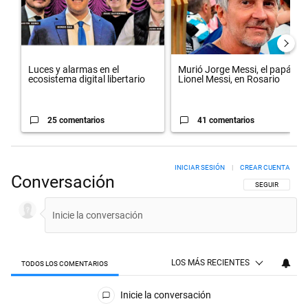
Luces y alarmas en el
Murió Jorge Messi, el papá de
ecosistema digital libertario
Lionel Messi, en Rosario
25 comentarios
41 comentarios
INICIAR SESIÓN
|
CREAR CUENTA
Conversación
SIGA ESTA CON
SEGUIR
LOS MÁS RECIENTES
TODOS LOS COMENTARIOS
Todos los comentarios
Inicie la conversación