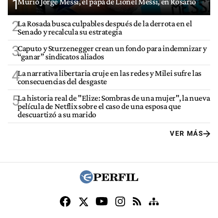
1
Murió Jorge Messi, el papá de Lionel Messi, en Rosario
2
La Rosada busca culpables después de la derrota en el
Senado y recalcula su estrategia
3
Caputo y Sturzenegger crean un fondo para indemnizar y
“ganar” sindicatos aliados
4
La narrativa libertaria cruje en las redes y Milei sufre las
consecuencias del desgaste
5
La historia real de "Elize: Sombras de una mujer", la nueva
película de Netflix sobre el caso de una esposa que
descuartizó a su marido
VER MÁS