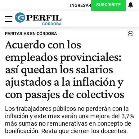
SUSCRIBITE
INGRESAR
Política
Economía
Judiciales
Sociedad
Cultura
Espectáculos
Deportes
Protagonistas
PARITARIAS EN CÓRDOBA
Acuerdo con los
empleados provinciales:
así quedan los salarios
ajustados a la inflación y
con pasajes de colectivos
Los trabajadores públicos no perderán con la
inflación y este mes verán una mejora del 3,7%
más sumas no remunerativas en concepto de
bonificación. Resta que cierren los docentes.