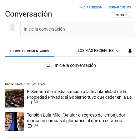
INICIAR SESIÓN
|
CREAR CUENTA
Conversación
SIGA ESTA CON
SEGUIR
LOS MÁS RECIENTES
TODOS LOS COMENTARIOS
Todos los comentarios
Inicie la conversación
CONVERSACIONES ACTIVAS
Este listado muestra los artículos con más comentarios en los últimos 
Un artículo de tendencia con el título "El Senado dio media sanción a l
El Senado dio media sanción a la Inviolabilidad de la
Propiedad Privada: el Gobierno tuvo que ceder en la Ley
33
del Manejo del Fuego
Un artículo de tendencia con el título "Tensión Lula-Milei: “Anular 
Tensión Lula-Milei: “Anular el regreso del embajador
marca un compás diplomático al que no estamos
34
acostumbrados"