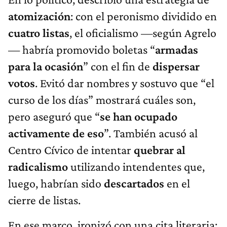
atomización
: con el peronismo dividido en
cuatro listas
, el oficialismo —según Agrelo
— habría promovido boletas “
armadas
para la ocasión
” con el fin de
dispersar
votos
. Evitó dar nombres y sostuvo que “el
curso de los días” mostrará cuáles son,
pero aseguró que “
se han ocupado
activamente de eso
”. También acusó al
Centro Cívico de intentar
quebrar al
radicalismo
utilizando intendentes que,
luego, habrían sido
descartados
en el
cierre de listas.
En ese marco, ironizó con una cita literaria: