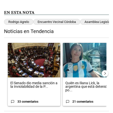
EN ESTA NOTA
Rodrigo Agrelo
Encuentro Vecinal Córdoba
Asamblea Legislati
Noticias en Tendencia
Este listado muestra los artículos con más comentarios en los últimos 
Un artículo de tendencia con el título "El Senado dio media sanción 
Un artículo de tendencia con el 
El Senado dio media sanción a
Quién es Iliana Lick, la
la Inviolabilidad de la P...
argentina que está detenida
po...
33 comentarios
21 comentarios