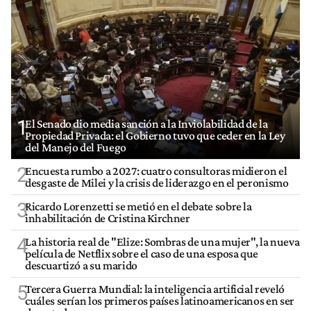
1
El Senado dio media sanción a la Inviolabilidad de la
Propiedad Privada: el Gobierno tuvo que ceder en la Ley
del Manejo del Fuego
2
Encuesta rumbo a 2027: cuatro consultoras midieron el
desgaste de Milei y la crisis de liderazgo en el peronismo
3
Ricardo Lorenzetti se metió en el debate sobre la
inhabilitación de Cristina Kirchner
4
La historia real de "Elize: Sombras de una mujer", la nueva
película de Netflix sobre el caso de una esposa que
descuartizó a su marido
5
Tercera Guerra Mundial: la inteligencia artificial reveló
cuáles serían los primeros países latinoamericanos en ser