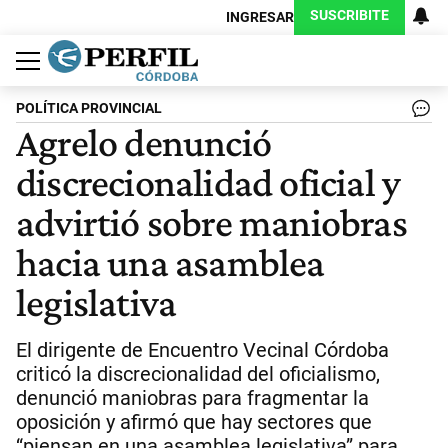
SUSCRIBITE
INGRESAR
Política
Economía
Judiciales
Sociedad
Cultura
Espectáculos
Deportes
Protagonistas
POLÍTICA PROVINCIAL
Agrelo denunció
discrecionalidad oficial y
advirtió sobre maniobras
hacia una asamblea
legislativa
El dirigente de Encuentro Vecinal Córdoba
criticó la discrecionalidad del oficialismo,
denunció maniobras para fragmentar la
oposición y afirmó que hay sectores que
“piensan en una asamblea legislativa” para