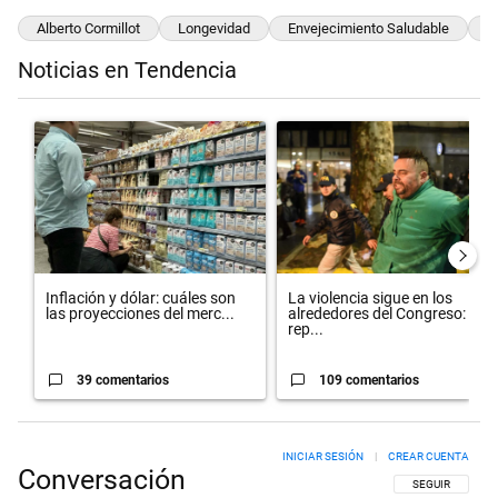
Alberto Cormillot
Longevidad
Envejecimiento Saludable
N
Noticias en Tendencia
Este listado muestra los artículos con más comentarios en los últimos 
Un artículo de tendencia con el título "Inflación y dólar: cuáles so
Un artículo de tendencia con el 
Inflación y dólar: cuáles son
La violencia sigue en los
las proyecciones del merc...
alrededores del Congreso:
rep...
39 comentarios
109 comentarios
INICIAR SESIÓN
|
CREAR CUENTA
Conversación
SIGA ESTA CON
SEGUIR