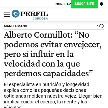
SUSCRIBITE
INGRESAR
Política
Economía
Judiciales
Sociedad
Cultura
Espectáculos
Deportes
Protagonistas
MANO A MANO
1
Alberto Cormillot: “No
podemos evitar envejecer,
pero sí influir en la
velocidad con la que
perdemos capacidades”
El especialista en nutrición y longevidad
explica cómo las pequeñas decisiones
cotidianas moldean nuestra vejez. Llegar bien
implica cuidar el cuerpo, la mente y los
vínculos.