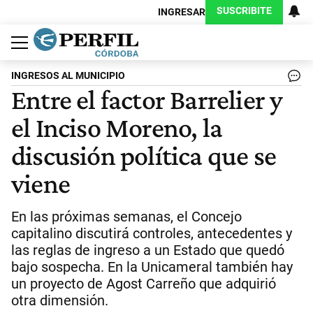
SUSCRIBITE
INGRESAR
Política
Economía
Judiciales
Sociedad
Cultura
Espectáculos
Deportes
Protagonistas
INGRESOS AL MUNICIPIO
Entre el factor Barrelier y
el Inciso Moreno, la
discusión política que se
viene
En las próximas semanas, el Concejo
capitalino discutirá controles, antecedentes y
las reglas de ingreso a un Estado que quedó
bajo sospecha. En la Unicameral también hay
un proyecto de Agost Carreño que adquirió
otra dimensión.