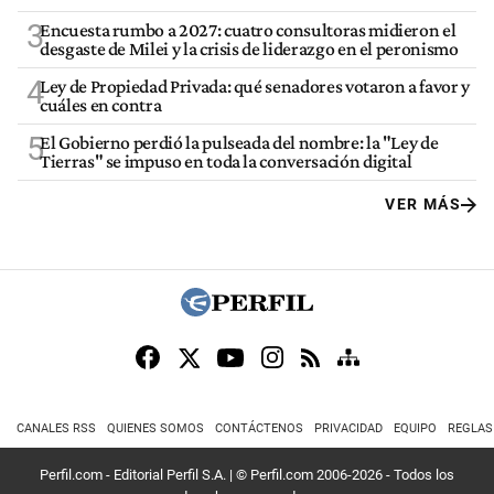
3
Encuesta rumbo a 2027: cuatro consultoras midieron el
desgaste de Milei y la crisis de liderazgo en el peronismo
4
Ley de Propiedad Privada: qué senadores votaron a favor y
cuáles en contra
5
El Gobierno perdió la pulseada del nombre: la "Ley de
Tierras" se impuso en toda la conversación digital
VER MÁS
CANALES RSS
QUIENES SOMOS
CONTÁCTENOS
PRIVACIDAD
EQUIPO
REGLAS
Perfil.com - Editorial Perfil S.A.
| © Perfil.com 2006-2026 - Todos los