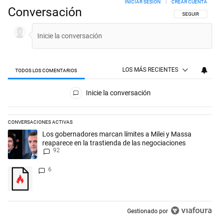
INICIAR SESIÓN
|
CREAR CUENTA
Conversación
SIGA ESTA CON
SEGUIR
LOS MÁS RECIENTES
TODOS LOS COMENTARIOS
Todos los comentarios
Inicie la conversación
CONVERSACIONES ACTIVAS
Este listado muestra los artículos con más comentarios en los últimos 
Un artículo de tendencia con el título "Los gobernadores marcan límit
Los gobernadores marcan límites a Milei y Massa
reaparece en la trastienda de las negociaciones
92
Un artículo de tendencia con el título "" con 6 comentarios.
6
Gestionado por