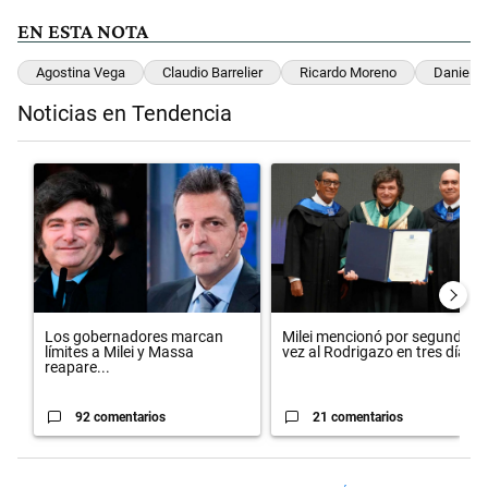
EN ESTA NOTA
Agostina Vega
Claudio Barrelier
Ricardo Moreno
Daniel P
Noticias en Tendencia
Este listado muestra los artículos con más comentarios en los últimos 
Un artículo de tendencia con el título "Los gobernadores marcan lím
Un artículo de tendencia con el 
Los gobernadores marcan
Milei mencionó por segunda
límites a Milei y Massa
vez al Rodrigazo en tres día...
reapare...
92 comentarios
21 comentarios