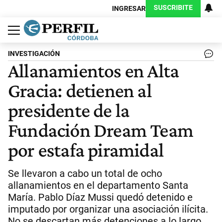
SUSCRIBITE
INGRESAR
Política
Economía
Judiciales
Sociedad
Cultura
Espectáculos
Deportes
Protagonistas
INVESTIGACIÓN
Allanamientos en Alta
Gracia: detienen al
presidente de la
Fundación Dream Team
por estafa piramidal
Se llevaron a cabo un total de ocho
allanamientos en el departamento Santa
María. Pablo Díaz Mussi quedó detenido e
imputado por organizar una asociación ilícita.
No se descartan más detenciones a lo largo