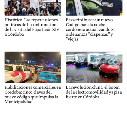
Histórico: Las repercusiones
Passerini busca un nuevo
políticas de la confirmación
Código para la noche
de la visita del Papa León XIV
cordobesa actualizando 8
a Córdoba
ordenanzas "dispersas" y
"viejas"
Habilitaciones comerciales en
La revolución china: el boom
Córdoba: cinco claves del
de la electromovilidad ya pisa
nuevo código que impulsa la
fuerte en Córdoba
Municipalidad