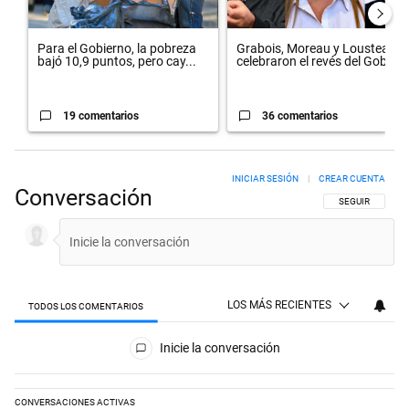
Para el Gobierno, la pobreza
Grabois, Moreau y Lousteau
bajó 10,9 puntos, pero cay...
celebraron el revés del Gobi...
19 comentarios
36 comentarios
INICIAR SESIÓN
|
CREAR CUENTA
Conversación
SIGA ESTA CON
SEGUIR
LOS MÁS RECIENTES
TODOS LOS COMENTARIOS
Todos los comentarios
Inicie la conversación
CONVERSACIONES ACTIVAS