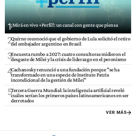
1
¡Mirá en vivo +Perfil!: un canal con gente que piensa
2
Quirno reconoció que el gobierno de Lula solicitó el retiro
del embajador argentino en Brasil
3
Encuesta rumbo a 2027: cuatro consultoras midieron el
desgaste de Milei y la crisis de liderazgo en el peronismo
4
Cachanosky renunció a una fundación porque "se ha
transformado en una especie de Instituto Patria
incondicional de la gestión de Milei"
5
Tercera Guerra Mundial: la inteligencia artificial reveló
cuáles serían los primeros países latinoamericanos en ser
derrotados
VER MÁS