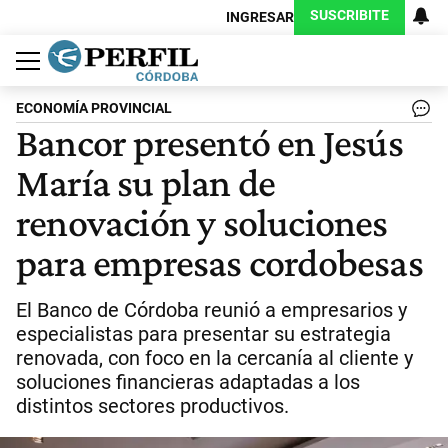
SUSCRIBITE
INGRESAR
Política
Economía
Judiciales
Sociedad
Cultura
Espectáculos
Deportes
Protagonistas
ECONOMÍA PROVINCIAL
Bancor presentó en Jesús
María su plan de
renovación y soluciones
para empresas cordobesas
El Banco de Córdoba reunió a empresarios y
especialistas para presentar su estrategia
renovada, con foco en la cercanía al cliente y
soluciones financieras adaptadas a los
distintos sectores productivos.