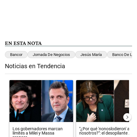
EN ESTA NOTA
Bancor
Jornada De Negocios
Jesús María
Banco De La P
Noticias en Tendencia
Este listado muestra los artículos con más comentarios en los últimos 
Un artículo de tendencia con el título "Los gobernadores marcan lím
Un artículo de tendencia con el t
Los gobernadores marcan
"¿Por qué 'nonoslodieron' a
límites a Milei y Massa
nosotros?": el desopilante ...