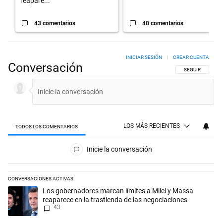
reapare...
43 comentarios
40 comentarios
INICIAR SESIÓN
|
CREAR CUENTA
Conversación
SIGA ESTA CON
SEGUIR
LOS MÁS RECIENTES
TODOS LOS COMENTARIOS
Todos los comentarios
Inicie la conversación
CONVERSACIONES ACTIVAS
Este listado muestra los artículos con más comentarios en los últimos 
Un artículo de tendencia con el título "Los gobernadores marcan límit
Los gobernadores marcan límites a Milei y Massa
reaparece en la trastienda de las negociaciones
43