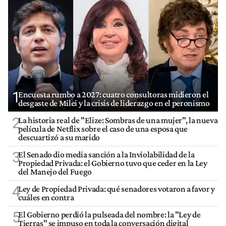
1
Encuesta rumbo a 2027: cuatro consultoras midieron el
desgaste de Milei y la crisis de liderazgo en el peronismo
2
La historia real de "Elize: Sombras de una mujer", la nueva
película de Netflix sobre el caso de una esposa que
descuartizó a su marido
3
El Senado dio media sanción a la Inviolabilidad de la
Propiedad Privada: el Gobierno tuvo que ceder en la Ley
del Manejo del Fuego
4
Ley de Propiedad Privada: qué senadores votaron a favor y
cuáles en contra
5
El Gobierno perdió la pulseada del nombre: la "Ley de
Tierras" se impuso en toda la conversación digital