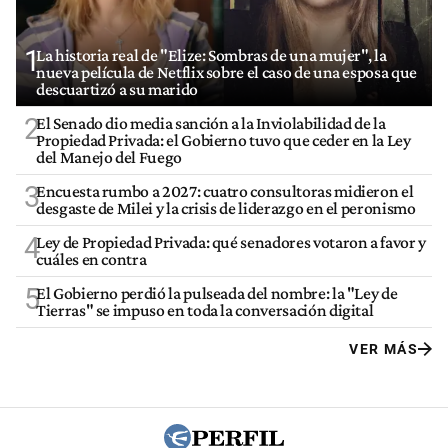
1
La historia real de "Elize: Sombras de una mujer", la
nueva película de Netflix sobre el caso de una esposa que
descuartizó a su marido
2
El Senado dio media sanción a la Inviolabilidad de la
Propiedad Privada: el Gobierno tuvo que ceder en la Ley
del Manejo del Fuego
3
Encuesta rumbo a 2027: cuatro consultoras midieron el
desgaste de Milei y la crisis de liderazgo en el peronismo
4
Ley de Propiedad Privada: qué senadores votaron a favor y
cuáles en contra
5
El Gobierno perdió la pulseada del nombre: la "Ley de
Tierras" se impuso en toda la conversación digital
VER MÁS