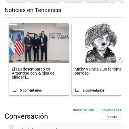
Noticias en Tendencia
Este listado muestra los artículos con más comentarios en los últimos 
Un artículo de tendencia con el título "El FBI desembarcó en Argentin
Un artículo de tendencia con el 
El FBI desembarcó en
Micky Vainilla y un fenómeno
Argentina con la idea de
barroso
blindar l...
5 comentarios
2 comentarios
INICIAR SESIÓN
|
CREAR CUENTA
Conversación
SIGA ESTA CON
SEGUIR