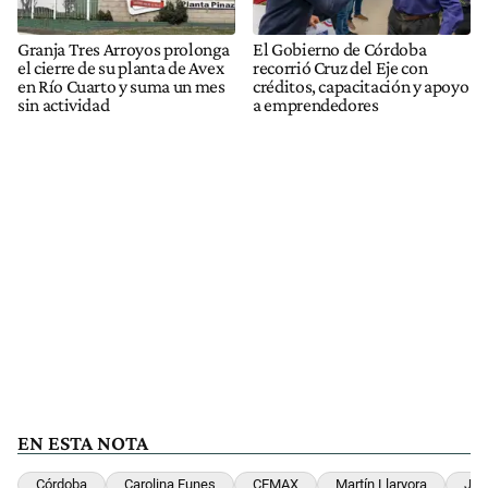
Granja Tres Arroyos prolonga
El Gobierno de Córdoba
el cierre de su planta de Avex
recorrió Cruz del Eje con
en Río Cuarto y suma un mes
créditos, capacitación y apoyo
sin actividad
a emprendedores
EN ESTA NOTA
Córdoba
Carolina Funes
CEMAX
Martín Llaryora
Jul