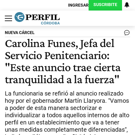
SUSCRIBITE
INGRESAR
Política
Economía
Judiciales
Sociedad
Cultura
Espectáculos
Deportes
Protagonistas
NUEVA CÁRCEL
Carolina Funes, Jefa del
Servicio Penitenciario:
"Este anuncio trae cierta
tranquilidad a la fuerza"
La funcionaria se refirió al anuncio realizado
hoy por el gobernador Martín Llaryora. "Vamos
a poder de esta manera sectorizar e
individualizar a todos aquellos internos de alto
perfil en un establecimiento que va a tener
unas medidas completamente diferenciadas",