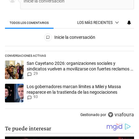
LOS MÁS RECIENTES
TODOS LOS COMENTARIOS
Todos los comentarios
Inicie la conversación
CONVERSACIONES ACTIVAS
Este listado muestra los artículos con más comentarios en los últimos 
Un artículo de tendencia con el título "San Cayetano 2026: organizaci
San Cayetano 2026: organizaciones sociales y
sindicatos vuelven a movilizarse con fuertes reclamos al
29
Gobierno
Un artículo de tendencia con el título "Los gobernadores marcan límit
Los gobernadores marcan límites a Milei y Massa
reaparece en la trastienda de las negociaciones
93
Gestionado por