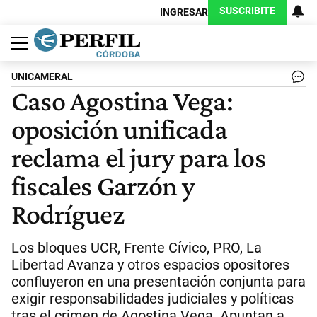
SUSCRIBITE
INGRESAR
Política
Economía
Judiciales
Sociedad
Cultura
Espectáculos
Deportes
Protagonistas
UNICAMERAL
Caso Agostina Vega:
oposición unificada
reclama el jury para los
fiscales Garzón y
Rodríguez
Los bloques UCR, Frente Cívico, PRO, La
Libertad Avanza y otros espacios opositores
confluyeron en una presentación conjunta para
exigir responsabilidades judiciales y políticas
tras el crimen de Agostina Vega. Apuntan a