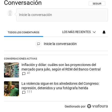
Conversación
SIGA ESTA CON
SEGUIR
LOS MÁS RECIENTES
TODOS LOS COMENTARIOS
Todos los comentarios
Inicie la conversación
CONVERSACIONES ACTIVAS
Este listado muestra los artículos con más comentarios en los últimos 
Un artículo de tendencia con el título "Inflación y dólar: cuáles son l
Inflación y dólar: cuáles son las proyecciones del
mercado para julio, según el REM del Banco Central
41
Un artículo de tendencia con el título "La violencia sigue en los alred
La violencia sigue en los alrededores del Congreso:
represión, detenidos y una fotógrafa herida
111
Gestionado por