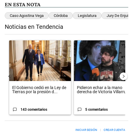
EN ESTA NOTA
Caso Agostina Vega
Córdoba
Legislatura
Jury De Enjuici
Noticias en Tendencia
Este listado muestra los artículos con más comentarios en los últimos 
Un artículo de tendencia con el título "El Gobierno cedió en la Ley 
Un artículo de tendencia con el 
El Gobierno cedió en la Ley de
Pidieron echar a la mano
Tierras por la presión d...
derecha de Victoria Villarruel...
143 comentarios
5 comentarios
INICIAR SESIÓN
|
CREAR CUENTA