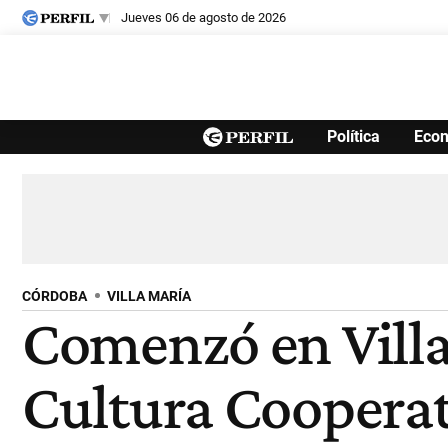
jueves 06 de agosto de 2026
Últimas noticias
Política
Eco
Inicio
Ahora
Opinión
Cultura
Arte
Educación
Videos
Córdoba
Reperfilar
Diario del Juicio
CÓRDOBA
VILLA MARÍA
Comenzó en Villa 
Cultura Cooperat