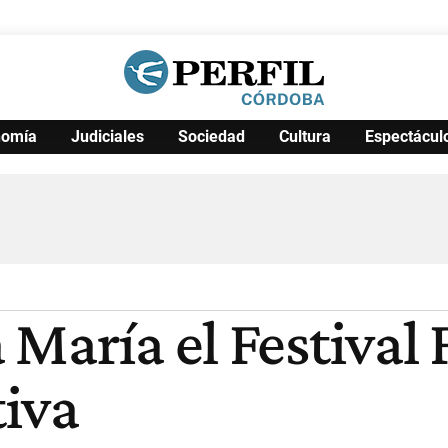
nomía
Judiciales
Sociedad
Cultura
Espectácul
Política
Pymes
Salud
Internacional
Clima
Deportes
Business
Noticias
Caras
María el Festival 
iva