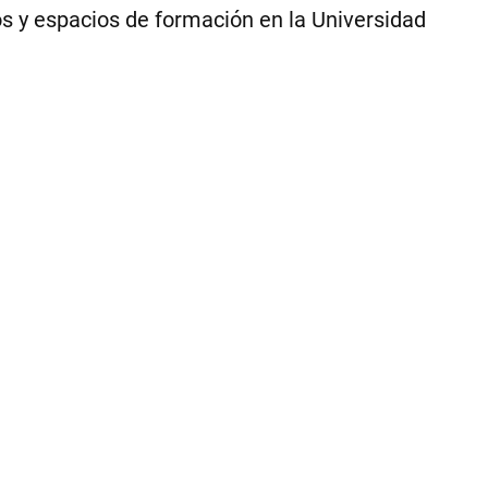
10
ros y espacios de formación en la Universidad
co
|
Mu
de
Vil
Ma