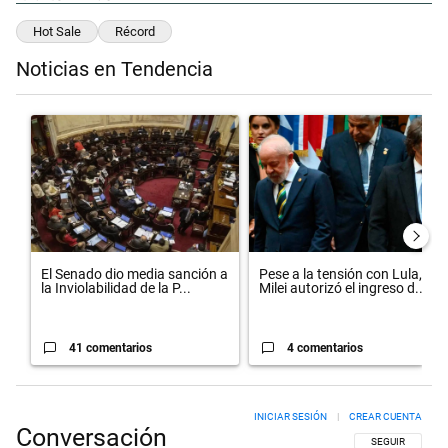
Hot Sale
Récord
Noticias en Tendencia
Este listado muestra los artículos con más comentarios en los últimos 
Un artículo de tendencia con el título "El Senado dio media sanción 
Un artículo de tendencia con el t
El Senado dio media sanción a
Pese a la tensión con Lula,
la Inviolabilidad de la P...
Milei autorizó el ingreso d...
41 comentarios
4 comentarios
INICIAR SESIÓN
|
CREAR CUENTA
Conversación
SIGA ESTA CON
SEGUIR