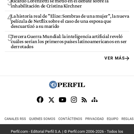
3
Ricardo Lorenzetti se metió en el debate sobre la
inhabilitación de Cristina Kirchner
4
La historia real de "Elize: Sombras de una mujer", la nueva
película de Netflix sobre el caso de una esposa que
descuartizó a su marido
5
Tercera Guerra Mundial: la inteligencia artificial reveló
cuáles serían los primeros países latinoamericanos en ser
derrotados
VER MÁS
CANALES RSS
QUIENES SOMOS
CONTÁCTENOS
PRIVACIDAD
EQUIPO
REGLAS
Perfil.com - Editorial Perfil S.A.
| © Perfil.com 2006-2026 - Todos los