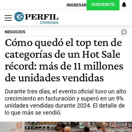
SUSCRIBITE
INGRESAR
Política
Economía
Judiciales
Sociedad
Cultura
Espectáculos
Deportes
Protagonistas
NEGOCIOS
Cómo quedó el top ten de
categorías de un Hot Sale
récord: más de 11 millones
de unidades vendidas
Durante tres días, el evento oficial tuvo un alto
crecimiento en facturación y superó en un 9%
unidades vendidas durante 2024. El detalle de
lo que más se vendió.