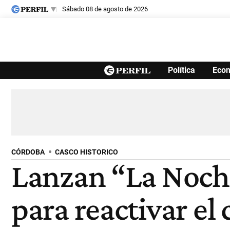
sábado 08 de agosto de 2026
Últimas noticias
Política
Eco
Inicio
Ahora
Opinión
Cultura
Arte
Educación
Videos
Córdoba
Reperfilar
Diario del Juicio
CÓRDOBA
CASCO HISTORICO
Lanzan “La Noche 
para reactivar el