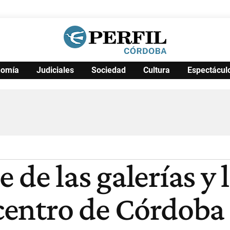
nomía
Judiciales
Sociedad
Cultura
Espectácul
Política
Pymes
Salud
Internacional
Clima
Deportes
Business
Noticias
Caras
de las galerías y 
 centro de Córdoba