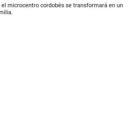
y
ril el microcentro cordobés se transformará en un
cul
milia.
|
.