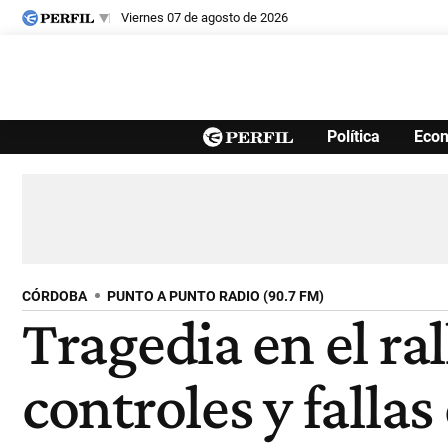
viernes 07 de agosto de 2026
Últimas noticias
Política
Eco
Inicio
Ahora
Opinión
Cultura
Arte
Educación
Videos
Córdoba
Reperfilar
Diario del Juicio
CÓRDOBA
PUNTO A PUNTO RADIO (90.7 FM)
Tragedia en el ra
controles y fallas