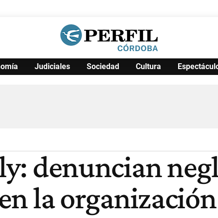
nomía
Judiciales
Sociedad
Cultura
Espectácul
Política
Pymes
Salud
Internacional
Clima
Deportes
Business
Noticias
Caras
lly: denuncian negl
 en la organización