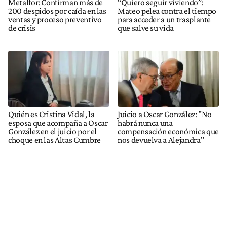
Metalfor: Confirman más de
“Quiero seguir viviendo”:
200 despidos por caída en las
Mateo pelea contra el tiempo
ventas y proceso preventivo
para acceder a un trasplante
de crisis
que salve su vida
Quién es Cristina Vidal, la
Juicio a Oscar González: "No
esposa que acompaña a Oscar
habrá nunca una
González en el juicio por el
compensación económica que
choque en las Altas Cumbre
nos devuelva a Alejandra"