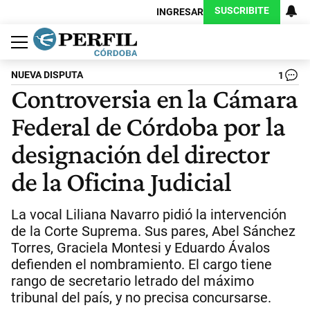
SUSCRIBITE
INGRESAR
Política
Economía
Judiciales
Sociedad
Cultura
Espectáculos
Deportes
Protagonistas
NUEVA DISPUTA
1
Controversia en la Cámara
Federal de Córdoba por la
designación del director
de la Oficina Judicial
La vocal Liliana Navarro pidió la intervención
de la Corte Suprema. Sus pares, Abel Sánchez
Torres, Graciela Montesi y Eduardo Ávalos
defienden el nombramiento. El cargo tiene
rango de secretario letrado del máximo
tribunal del país, y no precisa concursarse.