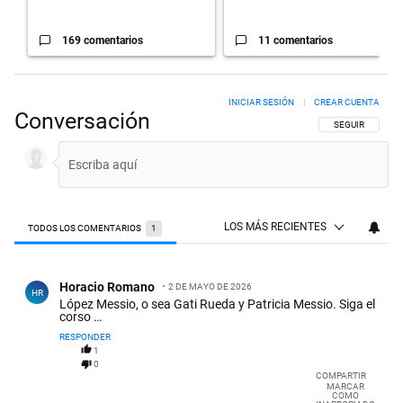
169 comentarios
11 comentarios
INICIAR SESIÓN
|
CREAR CUENTA
Conversación
SIGA ESTA CON
SEGUIR
LOS MÁS RECIENTES
TODOS LOS COMENTARIOS
1
Todos los comentarios
Comentario de Horacio Romano.
Horacio Romano
2 DE MAYO DE 2026
HR
López Messio, o sea Gati Rueda y Patricia Messio. Siga el
corso …
RESPONDER
1
0
COMPARTIR
MARCAR
COMO