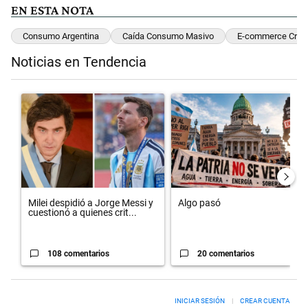
EN ESTA NOTA
Consumo Argentina
Caída Consumo Masivo
E-commerce Crec
Noticias en Tendencia
Este listado muestra los artículos con más comentarios en los últimos 
Un artículo de tendencia con el título "Milei despidió a Jorge Messi
Un artículo de tendencia con el 
Milei despidió a Jorge Messi y
Algo pasó
cuestionó a quienes crit...
108 comentarios
20 comentarios
INICIAR SESIÓN
|
CREAR CUENTA