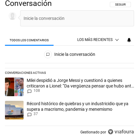
Conversación
SIGA ESTA CON
SEGUIR
LOS MÁS RECIENTES
TODOS LOS COMENTARIOS
Todos los comentarios
Inicie la conversación
CONVERSACIONES ACTIVAS
Este listado muestra los artículos con más comentarios en los últimos 
Un artículo de tendencia con el título "Milei despidió a Jorge Messi y
Milei despidió a Jorge Messi y cuestionó a quienes
criticaron a Lionel: “Da vergüenza pensar que hubo anti-
108
Messi”
Un artículo de tendencia con el título "Récord histórico de quiebras 
Récord histórico de quiebras y un industricidio que ya
supera a macrismo, pandemia y menemismo
37
Gestionado por