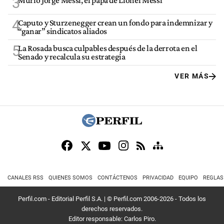
3
4
Caputo y Sturzenegger crean un fondo para indemnizar y
“ganar” sindicatos aliados
5
La Rosada busca culpables después de la derrota en el
Senado y recalcula su estrategia
VER MÁS
CANALES RSS
QUIENES SOMOS
CONTÁCTENOS
PRIVACIDAD
EQUIPO
REGLAS
Perfil.com - Editorial Perfil S.A.
| © Perfil.com 2006-2026 - Todos los
derechos reservados.
Editor responsable: Carlos Piro.