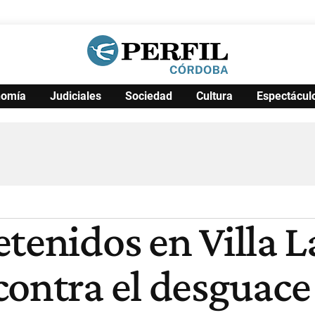
nomía
Judiciales
Sociedad
Cultura
Espectácul
Política
Pymes
Salud
Internacional
Clima
Deportes
Business
Noticias
Caras
tenidos en Villa L
contra el desguace