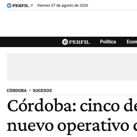
viernes 07 de agosto de 2026
Últimas noticias
Política
Eco
Inicio
Ahora
Opinión
Cultura
Arte
Educación
Videos
Córdoba
Reperfilar
Diario del Juicio
CÓRDOBA
SUCESOS
Córdoba: cinco de
nuevo operativo 