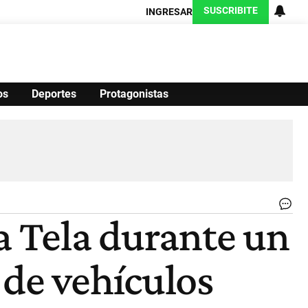
SUSCRIBITE
INGRESAR
os
Deportes
Protagonistas
Ciencia
Protagonistas
Tecnología
CARAS
Exitoina
Turismo
Exitoina
Gaming
Vivo
.
a Tela durante un
|
Pol
de
Có
 de vehículos