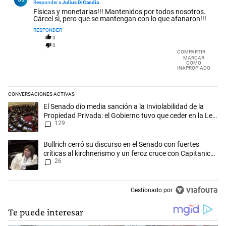
Responder a
Julius DiCandia
Físicas y monetarias!!! Mantenidos por todos nosotros.
Cárcel si, pero que se mantengan con lo que afanaron!!!
RESPONDER
0
0
COMPARTIR
MARCAR
COMO
INAPROPIADO
CONVERSACIONES ACTIVAS
Este listado muestra los artículos con más comentarios en los últimos 
Un artículo de tendencia con el título "El Senado dio media sanción a l
El Senado dio media sanción a la Inviolabilidad de la
Propiedad Privada: el Gobierno tuvo que ceder en la Ley
129
del Manejo del Fuego
Un artículo de tendencia con el título "Bullrich cerró su discurso en el 
Bullrich cerró su discurso en el Senado con fuertes
críticas al kirchnerismo y un feroz cruce con Capitanich
26
al que le gritó “¡cállate!”
Gestionado por