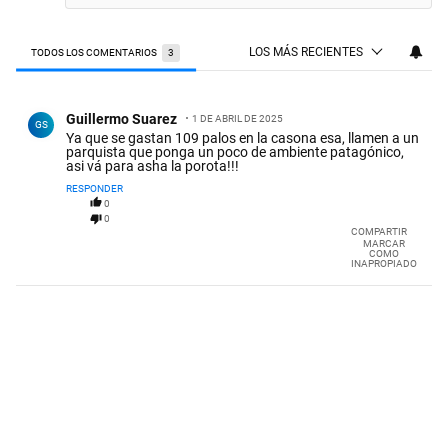
LOS MÁS RECIENTES
TODOS LOS COMENTARIOS
3
Todos los comentarios
Comentario de Guillermo Suarez.
Guillermo Suarez
1 DE ABRIL DE 2025
GS
Ya que se gastan 109 palos en la casona esa, llamen a un
parquista que ponga un poco de ambiente patagónico,
asi vá para asha la porota!!!
RESPONDER
0
0
COMPARTIR
MARCAR
COMO
INAPROPIADO