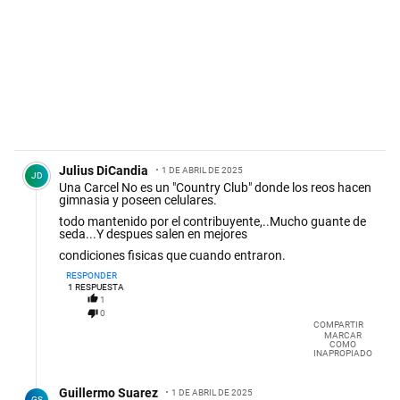
Comentario de Julius DiCandia.
Julius DiCandia
1 DE ABRIL DE 2025
JD
Una Carcel No es un "Country Club" donde los reos hacen
gimnasia y poseen celulares.
todo mantenido por el contribuyente,..Mucho guante de
seda...Y despues salen en mejores
condiciones fisicas que cuando entraron.
RESPONDER
1
RESPUESTA
1
0
COMPARTIR
MARCAR
COMO
INAPROPIADO
Respuesta de Guillermo Suarez.
Guillermo Suarez
1 DE ABRIL DE 2025
GS