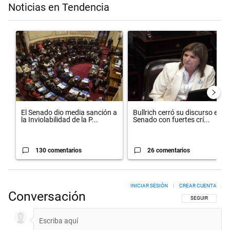
Noticias en Tendencia
Este listado muestra los artículos con más comentarios en los últimos 
Un artículo de tendencia con el título "El Senado dio media sanción 
Un artículo de tendencia con el t
El Senado dio media sanción a
Bullrich cerró su discurso en el
la Inviolabilidad de la P...
Senado con fuertes crí...
130 comentarios
26 comentarios
INICIAR SESIÓN
|
CREAR CUENTA
Conversación
SIGA ESTA CON
SEGUIR