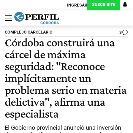
SUSCRIBITE
INGRESAR
Política
Economía
Judiciales
Sociedad
Cultura
Espectáculos
Deportes
Protagonistas
COMPLEJO CARCELARIO
3
Córdoba construirá una
cárcel de máxima
seguridad: "Reconoce
implícitamente un
problema serio en materia
delictiva", afirma una
especialista
El Gobierno provincial anunció una inversión