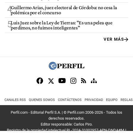
4
Guillermo Arias, juez electoral de Córdoba: no cesa la
polémica por el concurso
5
Luis Juez sobre la Ley de Tierras: "Es una pelea que
perdimos, no fuimos inteligentes"
VER MÁS
CANALES RSS
QUIENES SOMOS
CONTÁCTENOS
PRIVACIDAD
EQUIPO
REGLAS
Perfil.com - Editorial Perfil S.A.
| © Perfil.com 2006-2026 - Todos los
derechos reservados.
Editor responsable: Carlos Piro.
Registro de la propiedad intelectual RL-2024-31002957-APN-DNDA#MJ