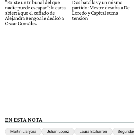
"Existe un tribunal del que
Dos batallas y un mismo
nadie puede escapar": la carta
partido: Mestre desafía a De
abierta que el cuñado de
Loredo y Capital suma
Alejandra Bengoa le dedicó a
tensión
Oscar González
EN ESTA NOTA
Martín Llaryora
Julián López
Laura Etcharren
Seguridad