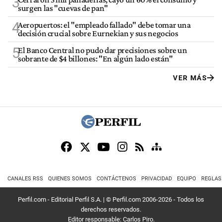
3
surgen las "cuevas de pan"
4
Aeropuertos: el "empleado fallado" debe tomar una
decisión crucial sobre Eurnekian y sus negocios
5
El Banco Central no pudo dar precisiones sobre un
sobrante de $4 billones: "En algún lado están"
VER MÁS
CANALES RSS
QUIENES SOMOS
CONTÁCTENOS
PRIVACIDAD
EQUIPO
REGLAS
Perfil.com - Editorial Perfil S.A.
| © Perfil.com 2006-2026 - Todos los
derechos reservados.
Editor responsable: Carlos Piro.