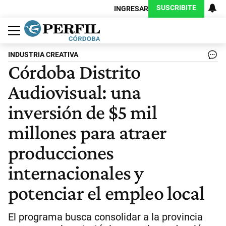
SUSCRIBITE
INGRESAR
Política
Economía
Judiciales
Sociedad
Cultura
Espectáculos
Deportes
Protagonistas
INDUSTRIA CREATIVA
Córdoba Distrito
Audiovisual: una
inversión de $5 mil
millones para atraer
producciones
internacionales y
potenciar el empleo local
El programa busca consolidar a la provincia