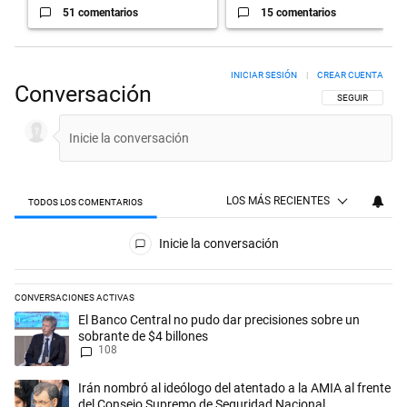
51 comentarios
15 comentarios
INICIAR SESIÓN
|
CREAR CUENTA
Conversación
SIGA ESTA CON
SEGUIR
LOS MÁS RECIENTES
TODOS LOS COMENTARIOS
Todos los comentarios
Inicie la conversación
CONVERSACIONES ACTIVAS
Este listado muestra los artículos con más comentarios en los últimos 
Un artículo de tendencia con el título "El Banco Central no pudo dar p
El Banco Central no pudo dar precisiones sobre un
sobrante de $4 billones
108
Un artículo de tendencia con el título "Irán nombró al ideólogo del a
Irán nombró al ideólogo del atentado a la AMIA al frente
del Consejo Supremo de Seguridad Nacional