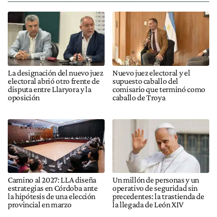
La designación del nuevo juez
Nuevo juez electoral y el
electoral abrió otro frente de
supuesto caballo del
disputa entre Llaryora y la
comisario que terminó como
oposición
caballo de Troya
Camino al 2027: LLA diseña
Un millón de personas y un
estrategias en Córdoba ante
operativo de seguridad sin
la hipótesis de una elección
precedentes: la trastienda de
provincial en marzo
la llegada de León XIV