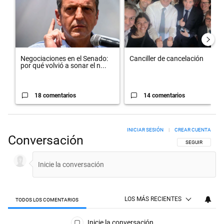
Negociaciones en el Senado:
Canciller de cancelación
por qué volvió a sonar el n...
18 comentarios
14 comentarios
INICIAR SESIÓN
|
CREAR CUENTA
Conversación
SIGA ESTA CON
SEGUIR
LOS MÁS RECIENTES
TODOS LOS COMENTARIOS
Todos los comentarios
Inicie la conversación