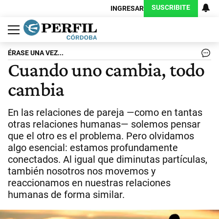
SUSCRIBITE
INGRESAR
Política
Economía
Judiciales
Sociedad
Cultura
Espectáculos
Deportes
Protagonistas
ÉRASE UNA VEZ...
Cuando uno cambia, todo
cambia
En las relaciones de pareja —como en tantas
otras relaciones humanas— solemos pensar
que el otro es el problema. Pero olvidamos
algo esencial: estamos profundamente
conectados. Al igual que diminutas partículas,
también nosotros nos movemos y
reaccionamos en nuestras relaciones
humanas de forma similar.