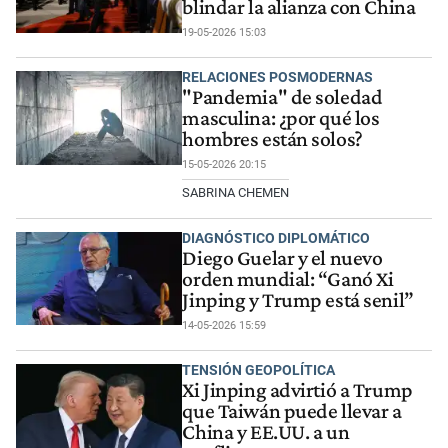
blindar la alianza con China
19-05-2026 15:03
RELACIONES POSMODERNAS
"Pandemia" de soledad
masculina: ¿por qué los
hombres están solos?
15-05-2026 20:15
SABRINA CHEMEN
DIAGNÓSTICO DIPLOMÁTICO
Diego Guelar y el nuevo
orden mundial: “Ganó Xi
Jinping y Trump está senil”
14-05-2026 15:59
TENSIÓN GEOPOLÍTICA
Xi Jinping advirtió a Trump
que Taiwán puede llevar a
China y EE.UU. a un