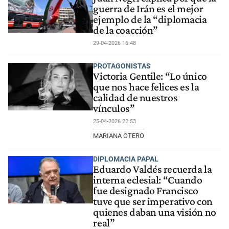
guerra de Irán es el mejor
ejemplo de la “diplomacia
de la coacción”
29-04-2026 16:48
PROTAGONISTAS
Victoria Gentile: “Lo único
que nos hace felices es la
calidad de nuestros
vínculos”
25-04-2026 22:53
MARIANA OTERO
DIPLOMACIA PAPAL
Eduardo Valdés recuerda la
interna eclesial: “Cuando
fue designado Francisco
tuve que ser imperativo con
quienes daban una visión no
real”