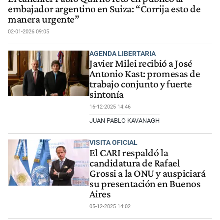
embajador argentino en Suiza: “Corrija esto de
manera urgente”
02-01-2026 09:05
AGENDA LIBERTARIA
Javier Milei recibió a José
Antonio Kast: promesas de
trabajo conjunto y fuerte
sintonía
16-12-2025 14:46
JUAN PABLO KAVANAGH
VISITA OFICIAL
El CARI respaldó la
candidatura de Rafael
Grossi a la ONU y auspiciará
su presentación en Buenos
Aires
05-12-2025 14:02