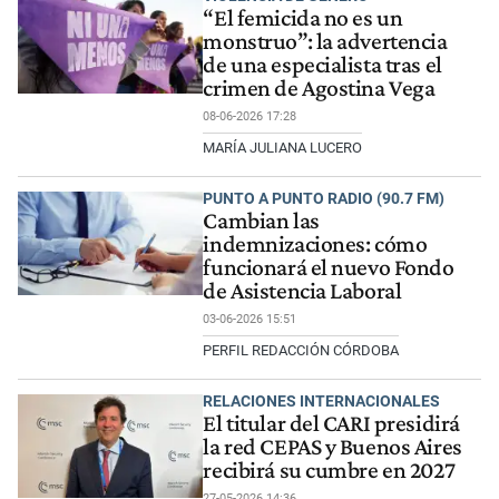
“El femicida no es un
monstruo”: la advertencia
de una especialista tras el
crimen de Agostina Vega
08-06-2026 17:28
MARÍA JULIANA LUCERO
PUNTO A PUNTO RADIO (90.7 FM)
Cambian las
indemnizaciones: cómo
funcionará el nuevo Fondo
de Asistencia Laboral
03-06-2026 15:51
PERFIL REDACCIÓN CÓRDOBA
RELACIONES INTERNACIONALES
El titular del CARI presidirá
la red CEPAS y Buenos Aires
recibirá su cumbre en 2027
27-05-2026 14:36