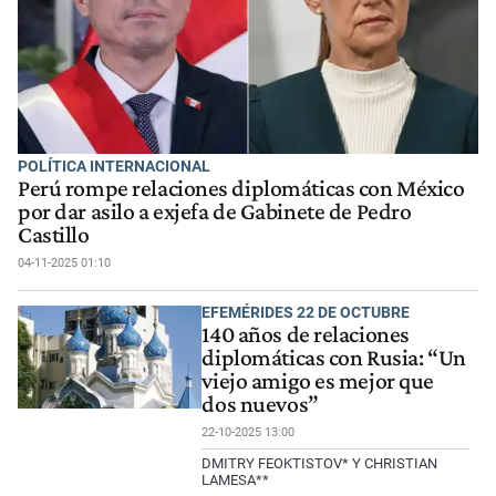
POLÍTICA INTERNACIONAL
Perú rompe relaciones diplomáticas con México
por dar asilo a exjefa de Gabinete de Pedro
Castillo
04-11-2025 01:10
EFEMÉRIDES 22 DE OCTUBRE
140 años de relaciones
diplomáticas con Rusia: “Un
viejo amigo es mejor que
dos nuevos”
22-10-2025 13:00
DMITRY FEOKTISTOV* Y CHRISTIAN
LAMESA**