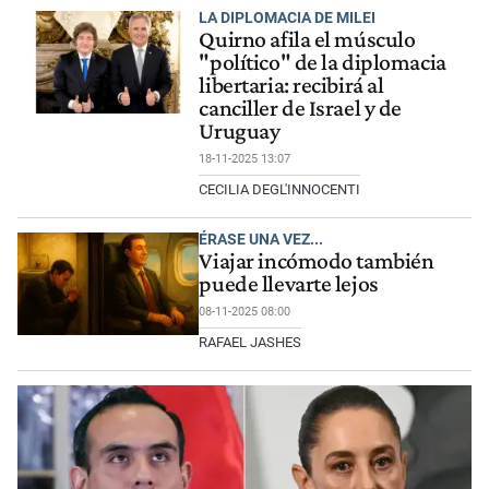
LA DIPLOMACIA DE MILEI
Quirno afila el músculo
"político" de la diplomacia
libertaria: recibirá al
canciller de Israel y de
Uruguay
18-11-2025 13:07
CECILIA DEGL'INNOCENTI
ÉRASE UNA VEZ...
Viajar incómodo también
puede llevarte lejos
08-11-2025 08:00
RAFAEL JASHES