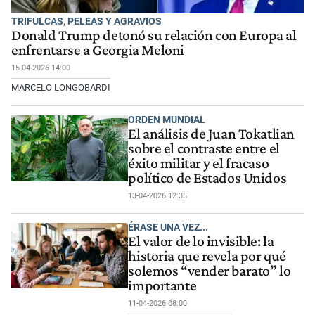
TRIFULCAS, PELEAS Y AGRAVIOS
Donald Trump detonó su relación con Europa al
enfrentarse a Georgia Meloni
15-04-2026 14:00
MARCELO LONGOBARDI
ORDEN MUNDIAL
El análisis de Juan Tokatlian
sobre el contraste entre el
éxito militar y el fracaso
político de Estados Unidos
13-04-2026 12:35
ÉRASE UNA VEZ...
El valor de lo invisible: la
historia que revela por qué
solemos “vender barato” lo
importante
11-04-2026 08:00