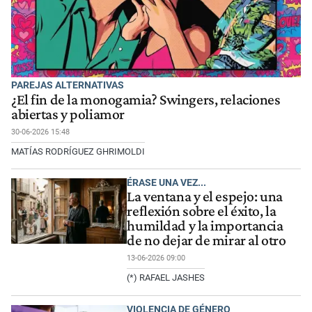
PAREJAS ALTERNATIVAS
¿El fin de la monogamia? Swingers, relaciones
abiertas y poliamor
30-06-2026 15:48
MATÍAS RODRÍGUEZ GHRIMOLDI
ÉRASE UNA VEZ...
La ventana y el espejo: una
reflexión sobre el éxito, la
humildad y la importancia
de no dejar de mirar al otro
13-06-2026 09:00
(*) RAFAEL JASHES
VIOLENCIA DE GÉNERO