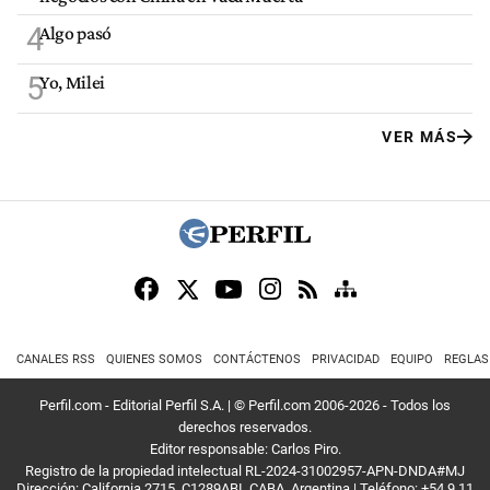
4
Algo pasó
5
Yo, Milei
VER MÁS
CANALES RSS
QUIENES SOMOS
CONTÁCTENOS
PRIVACIDAD
EQUIPO
REGLAS
Perfil.com - Editorial Perfil S.A.
| © Perfil.com 2006-2026 - Todos los
derechos reservados.
Editor responsable: Carlos Piro.
Registro de la propiedad intelectual RL-2024-31002957-APN-DNDA#MJ
Dirección:
California 2715
,
C1289ABI
,
CABA, Argentina
| Teléfono:
+54 9 11