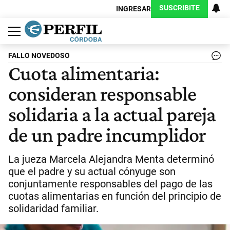
SUSCRIBITE
INGRESAR
Política
Economía
Judiciales
Sociedad
Cultura
Espectáculos
Deportes
Protagonistas
FALLO NOVEDOSO
Cuota alimentaria:
consideran responsable
solidaria a la actual pareja
de un padre incumplidor
La jueza Marcela Alejandra Menta determinó
que el padre y su actual cónyuge son
conjuntamente responsables del pago de las
cuotas alimentarias en función del principio de
solidaridad familiar.