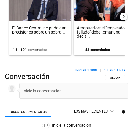
El Banco Central no pudo dar
Aeropuertos: el "empleado
precisiones sobre un sobra...
fallado" debe tomar una
decis...
101 comentarios
43 comentarios
INICIAR SESIÓN
|
CREAR CUENTA
Conversación
SIGA ESTA CON
SEGUIR
LOS MÁS RECIENTES
TODOS LOS COMENTARIOS
Todos los comentarios
Inicie la conversación