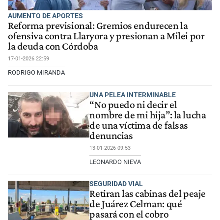
AUMENTO DE APORTES
Reforma previsional: Gremios endurecen la
ofensiva contra Llaryora y presionan a Milei por
la deuda con Córdoba
17-01-2026 22:59
RODRIGO MIRANDA
UNA PELEA INTERMINABLE
“No puedo ni decir el
nombre de mi hija”: la lucha
de una víctima de falsas
denuncias
13-01-2026 09:53
LEONARDO NIEVA
SEGURIDAD VIAL
Retiran las cabinas del peaje
de Juárez Celman: qué
pasará con el cobro