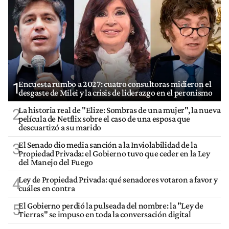
Encuesta rumbo a 2027: cuatro consultoras midieron el
1
desgaste de Milei y la crisis de liderazgo en el peronismo
La historia real de "Elize: Sombras de una mujer", la nueva
2
película de Netflix sobre el caso de una esposa que
descuartizó a su marido
El Senado dio media sanción a la Inviolabilidad de la
3
Propiedad Privada: el Gobierno tuvo que ceder en la Ley
del Manejo del Fuego
Ley de Propiedad Privada: qué senadores votaron a favor y
4
cuáles en contra
El Gobierno perdió la pulseada del nombre: la "Ley de
5
Tierras" se impuso en toda la conversación digital