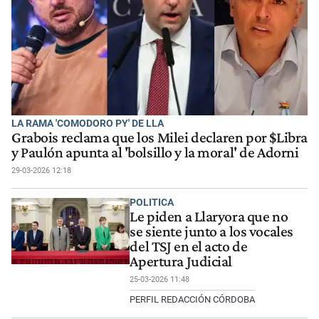
LA RAMA 'COMODORO PY' DE LLA
Grabois reclama que los Milei declaren por $Libra
y Paulón apunta al 'bolsillo y la moral' de Adorni
29-03-2026 12:18
POLITICA
Le piden a Llaryora que no
se siente junto a los vocales
del TSJ en el acto de
Apertura Judicial
25-03-2026 11:48
PERFIL REDACCIÓN CÓRDOBA