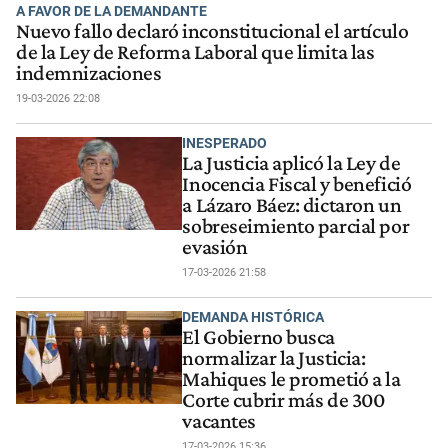
A FAVOR DE LA DEMANDANTE
Nuevo fallo declaró inconstitucional el artículo
de la Ley de Reforma Laboral que limita las
indemnizaciones
19-03-2026 22:08
INESPERADO
La Justicia aplicó la Ley de
Inocencia Fiscal y benefició
a Lázaro Báez: dictaron un
sobreseimiento parcial por
evasión
17-03-2026 21:58
DEMANDA HISTÓRICA
El Gobierno busca
normalizar la Justicia:
Mahiques le prometió a la
Corte cubrir más de 300
vacantes
17-03-2026 15:36