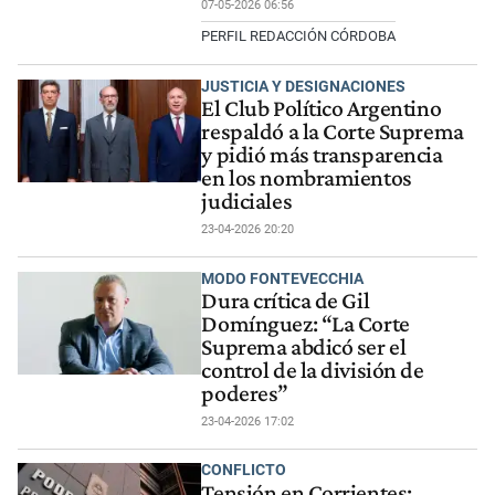
07-05-2026 06:56
PERFIL REDACCIÓN CÓRDOBA
JUSTICIA Y DESIGNACIONES
El Club Político Argentino
respaldó a la Corte Suprema
y pidió más transparencia
en los nombramientos
judiciales
23-04-2026 20:20
MODO FONTEVECCHIA
Dura crítica de Gil
Domínguez: “La Corte
Suprema abdicó ser el
control de la división de
poderes”
23-04-2026 17:02
CONFLICTO
Tensión en Corrientes: