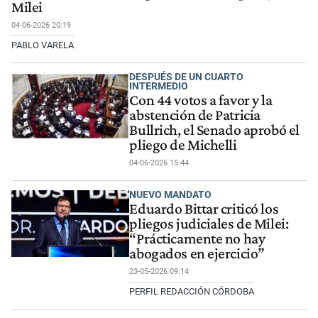
Milei
04-06-2026 20:19
PABLO VARELA
DESPUÉS DE UN CUARTO
INTERMEDIO
Con 44 votos a favor y la
abstención de Patricia
Bullrich, el Senado aprobó el
pliego de Michelli
04-06-2026 15:44
NUEVO MANDATO
Eduardo Bittar criticó los
pliegos judiciales de Milei:
“Prácticamente no hay
abogados en ejercicio”
23-05-2026 09:14
PERFIL REDACCIÓN CÓRDOBA