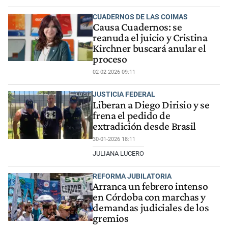
CUADERNOS DE LAS COIMAS
Causa Cuadernos: se
reanuda el juicio y Cristina
Kirchner buscará anular el
proceso
02-02-2026 09:11
JUSTICIA FEDERAL
Liberan a Diego Dirisio y se
frena el pedido de
extradición desde Brasil
30-01-2026 18:11
JULIANA LUCERO
REFORMA JUBILATORIA
Arranca un febrero intenso
en Córdoba con marchas y
demandas judiciales de los
gremios