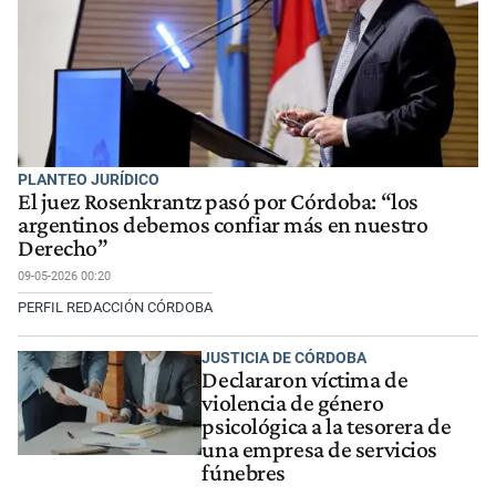
PLANTEO JURÍDICO
El juez Rosenkrantz pasó por Córdoba: “los
argentinos debemos confiar más en nuestro
Derecho”
09-05-2026 00:20
PERFIL REDACCIÓN CÓRDOBA
JUSTICIA DE CÓRDOBA
Declararon víctima de
violencia de género
psicológica a la tesorera de
una empresa de servicios
fúnebres