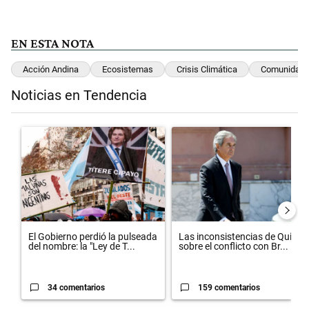
EN ESTA NOTA
Acción Andina
Ecosistemas
Crisis Climática
Comunidade
Noticias en Tendencia
Este listado muestra los artículos con más comentarios en los últimos 
Un artículo de tendencia con el título "El Gobierno perdió la pulsead
Un artículo de tendencia con el 
El Gobierno perdió la pulseada
Las inconsistencias de Quirno
del nombre: la "Ley de T...
sobre el conflicto con Br...
34 comentarios
159 comentarios