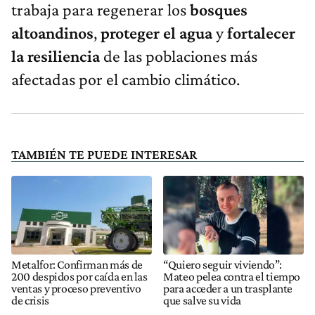
trabaja para regenerar los
bosques
altoandinos
,
proteger
el
agua
y
fortalecer
la
resiliencia
de las poblaciones más
afectadas por el cambio climático.
TAMBIÉN TE PUEDE INTERESAR
Metalfor: Confirman más de
“Quiero seguir viviendo”:
200 despidos por caída en las
Mateo pelea contra el tiempo
ventas y proceso preventivo
para acceder a un trasplante
de crisis
que salve su vida