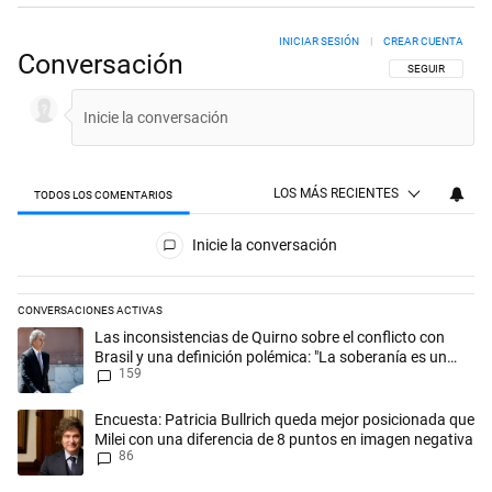
INICIAR SESIÓN
|
CREAR CUENTA
Conversación
SIGA ESTA CON
SEGUIR
LOS MÁS RECIENTES
TODOS LOS COMENTARIOS
Todos los comentarios
Inicie la conversación
CONVERSACIONES ACTIVAS
Este listado muestra los artículos con más comentarios en los últimos 
Un artículo de tendencia con el título "Las inconsistencias de Quirno s
Las inconsistencias de Quirno sobre el conflicto con
Brasil y una definición polémica: "La soberanía es un
159
concepto antiguo"
Un artículo de tendencia con el título "Encuesta: Patricia Bullrich qu
Encuesta: Patricia Bullrich queda mejor posicionada que
Milei con una diferencia de 8 puntos en imagen negativa
86