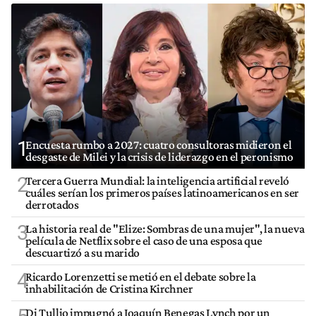
1
Encuesta rumbo a 2027: cuatro consultoras midieron el
desgaste de Milei y la crisis de liderazgo en el peronismo
2
Tercera Guerra Mundial: la inteligencia artificial reveló
cuáles serían los primeros países latinoamericanos en ser
derrotados
3
La historia real de "Elize: Sombras de una mujer", la nueva
película de Netflix sobre el caso de una esposa que
descuartizó a su marido
4
Ricardo Lorenzetti se metió en el debate sobre la
inhabilitación de Cristina Kirchner
Di Tullio impugnó a Joaquín Benegas Lynch por un