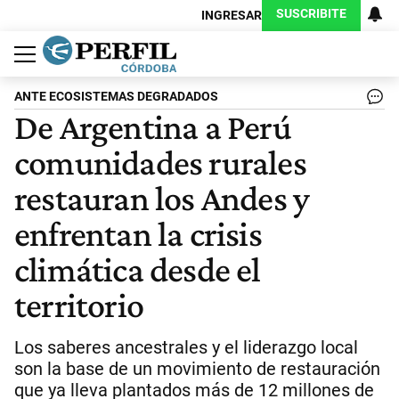
SUSCRIBITE
INGRESAR
Política
Economía
Judiciales
Sociedad
Cultura
Espectáculos
Deportes
Protagonistas
ANTE ECOSISTEMAS DEGRADADOS
De Argentina a Perú
comunidades rurales
restauran los Andes y
enfrentan la crisis
climática desde el
territorio
Los saberes ancestrales y el liderazgo local
son la base de un movimiento de restauración
que ya lleva plantados más de 12 millones de