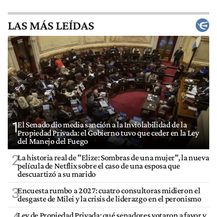
LAS MÁS LEÍDAS
1
El Senado dio media sanción a la Inviolabilidad de la
Propiedad Privada: el Gobierno tuvo que ceder en la Ley
del Manejo del Fuego
2
La historia real de "Elize: Sombras de una mujer", la nueva
película de Netflix sobre el caso de una esposa que
descuartizó a su marido
3
Encuesta rumbo a 2027: cuatro consultoras midieron el
desgaste de Milei y la crisis de liderazgo en el peronismo
Ley de Propiedad Privada: qué senadores votaron a favor y