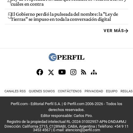
4
cuáles en contra
5
El Gobierno perdió la pulseada del nombre: la "Ley de
Tierras" se impuso en toda la conversación digital
VER MÁS
CANALES RSS
QUIENES SOMOS
CONTÁCTENOS
PRIVACIDAD
EQUIPO
REGLAS
Perfil.com - Editorial Perfil S.A.
| © Perfil.com 2006-2026 - Todos los
derechos reservados.
Editor responsable: Carlos Piro.
Registro de la propiedad intelectual RL-2024-31002957-APN-DNDA#MJ
Dirección:
California 2715
,
C1289ABI
,
CABA, Argentina
| Teléfono:
+54 9 11
3453 4567
| E-mail:
atencion@perfil.com