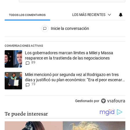
LOS MÁS RECIENTES
TODOS LOS COMENTARIOS
Todos los comentarios
Inicie la conversación
CONVERSACIONES ACTIVAS
Este listado muestra los artículos con más comentarios en los últimos 
Un artículo de tendencia con el título "Los gobernadores marcan límit
Los gobernadores marcan límites a Milei y Massa
reaparece en la trastienda de las negociaciones
89
Un artículo de tendencia con el título "Milei mencionó por segunda vez 
Milei mencionó por segunda vez al Rodrigazo en tres
días y justificó su plan económico: “Era el peor escenario
19
posible”
Gestionado por