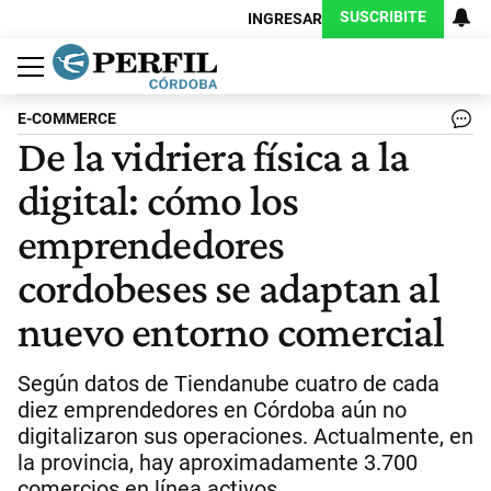
SUSCRIBITE
INGRESAR
Política
Economía
Judiciales
Sociedad
Cultura
Espectáculos
Deportes
Protagonistas
E-COMMERCE
De la vidriera física a la
digital: cómo los
emprendedores
cordobeses se adaptan al
nuevo entorno comercial
Según datos de Tiendanube cuatro de cada
diez emprendedores en Córdoba aún no
digitalizaron sus operaciones. Actualmente, en
la provincia, hay aproximadamente 3.700
comercios en línea activos.