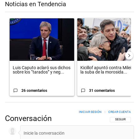
Noticias en Tendencia
Este listado muestra los artículos con más comentarios en los últimos 
Un artículo de tendencia con el título "Luis Caputo aclaró sus dich
Un artículo de tendencia con el t
Luis Caputo aclaró sus dichos
Kicillof apuntó contra Milei por
sobre los “tarados” y neg...
la suba de la morosida...
26 comentarios
31 comentarios
INICIAR SESIÓN
|
CREAR CUENTA
Conversación
SIGA ESTA CON
SEGUIR