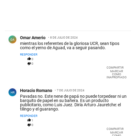
Comentario de Omar Amerio.
Omar Amerio
8 DE JULIO DE 2024
OA
mientras los referentes de la gloriosa UCR, sean tipos
como el yerno de Aguad, va a seguir pasando.
RESPONDER
0
0
COMPARTIR
MARCAR
COMO
INAPROPIADO
Comentario de Horacio Romano.
Horacio Romano
7 DE JULIO DE 2024
HR
Pavadas no. Este nene de papá no puede torpedear ni un
barquito de papel en su bañera. Es un producto
publicitario, como Luis Juez. Diría Arturo Jauretche: el
tilingo y el guarango.
RESPONDER
1
0
COMPARTIR
MARCAR
COMO