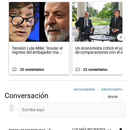
Un artículo de tendencia con el título "Tensión Lula-Milei: “Anula
Un artículo de tendencia con el
Tensión Lula-Milei: “Anular el
Un economista criticó el uso
regreso del embajador ma...
de comparaciones con el úl...
32 comentarios
22 comentarios
INICIAR SESIÓN
|
CREAR CUENTA
Conversación
SIGA ESTA CON
SEGUIR
LOS MÁS RECIENTES