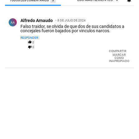
TODOS LOS COMENTARIOS
3
Todos los comentarios
Comentario de Alfredo Arnaudo.
Alfredo Arnaudo
8 DE JULIO DE 2024
AA
Falso traidor, se olvida de que dos de sus candidatos a
concejales fueron bajados por vinculos narcos.
RESPONDER
0
0
COMPARTIR
MARCAR
COMO
INAPROPIADO