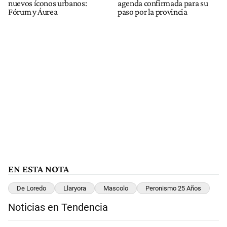
nuevos íconos urbanos:
agenda confirmada para su
Fórum y Áurea
paso por la provincia
EN ESTA NOTA
De Loredo
Llaryora
Mascolo
Peronismo 25 Años
Noticias en Tendencia
Este listado muestra los artículos con más comentarios en los últimos 