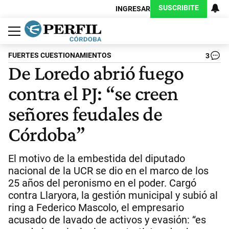
SUSCRIBITE
INGRESAR
Política
Economía
Judiciales
Sociedad
Cultura
Espectáculos
Deportes
Protagonistas
FUERTES CUESTIONAMIENTOS
3
De Loredo abrió fuego
contra el PJ: “se creen
señores feudales de
Córdoba”
El motivo de la embestida del diputado
nacional de la UCR se dio en el marco de los
25 años del peronismo en el poder. Cargó
contra Llaryora, la gestión municipal y subió al
ring a Federico Mascolo, el empresario
acusado de lavado de activos y evasión: “es