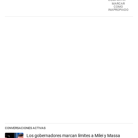
MARCAR
COMO
INAPROPIADO
CONVERSACIONES ACTIVAS
Este listado muestra los artículos con más comentarios en los últimos 
Un artículo de tendencia con el título "Los gobernadores marcan límit
Los gobernadores marcan límites a Milei y Massa