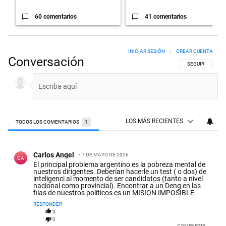
60 comentarios
41 comentarios
INICIAR SESIÓN
|
CREAR CUENTA
Conversación
SIGA ESTA CON
SEGUIR
LOS MÁS RECIENTES
TODOS LOS COMENTARIOS
1
Todos los comentarios
Comentario de Carlos Angel.
Carlos Angel
7 DE MAYO DE 2026
CA
El principal problema argentino es la pobreza mental de
nuestros dirigentes. Deberían hacerle un test ( o dos) de
inteligenci al momento de ser candidatos (tanto a nivel
nacional como provincial). Encontrar a un Deng en las
filas de nuestros políticos es un MISION IMPOSIBLE
RESPONDER
0
0
COMPARTIR