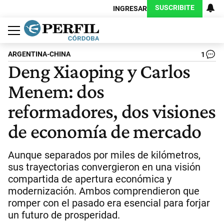
SUSCRIBITE
INGRESAR
Política
Economía
Judiciales
Sociedad
Cultura
Espectáculos
Deportes
Protagonistas
ARGENTINA-CHINA
1
Deng Xiaoping y Carlos
Menem: dos
reformadores, dos visiones
de economía de mercado
Aunque separados por miles de kilómetros,
sus trayectorias convergieron en una visión
compartida de apertura económica y
modernización. Ambos comprendieron que
romper con el pasado era esencial para forjar
un futuro de prosperidad.