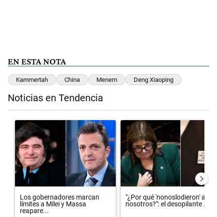
EN ESTA NOTA
Kammertah
China
Menem
Deng Xiaoping
Noticias en Tendencia
Este listado muestra los artículos con más comentarios en los últimos 
Un artículo de tendencia con el título "Los gobernadores marcan lím
Un artículo de tendencia con el t
Los gobernadores marcan
"¿Por qué 'nonoslodieron' a
límites a Milei y Massa
nosotros?": el desopilante ...
reapare...