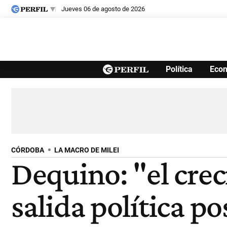
jueves 06 de agosto de 2026
Últimas noticias
Política
Eco
Inicio
Ahora
Opinión
Cultura
Arte
Educación
Videos
Córdoba
Reperfilar
Diario del Juicio
CÓRDOBA
LA MACRO DE MILEI
Dequino: "el cre
salida política po