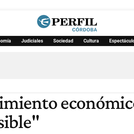
nomía
Judiciales
Sociedad
Cultura
Espectácul
Política
Pymes
Salud
Internacional
Clima
Deportes
Business
Noticias
Caras
cimiento económico
sible"