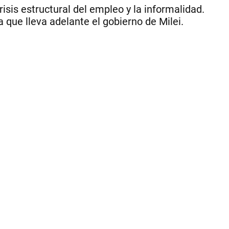
pr
risis estructural del empleo y la informalidad.
pa
que lleva adelante el gobierno de Milei.
ac
ind
y
de
la
con
|
Ce