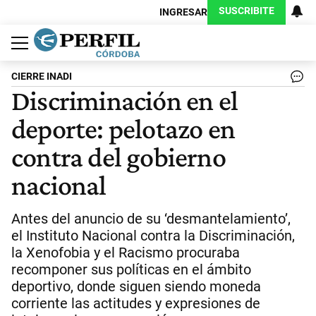
SUSCRIBITE
INGRESAR
Política
Economía
Judiciales
Sociedad
Cultura
Espectáculos
Deportes
Protagonistas
CIERRE INADI
Discriminación en el
deporte: pelotazo en
contra del gobierno
nacional
Antes del anuncio de su ‘desmantelamiento’,
el Instituto Nacional contra la Discriminación,
la Xenofobia y el Racismo procuraba
recomponer sus políticas en el ámbito
deportivo, donde siguen siendo moneda
corriente las actitudes y expresiones de