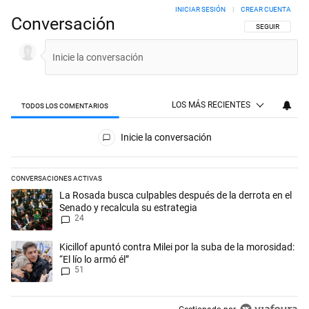
INICIAR SESIÓN
|
CREAR CUENTA
Conversación
SIGA ESTA CON
SEGUIR
LOS MÁS RECIENTES
TODOS LOS COMENTARIOS
Todos los comentarios
Inicie la conversación
CONVERSACIONES ACTIVAS
Este listado muestra los artículos con más comentarios en los últimos 
Un artículo de tendencia con el título "La Rosada busca culpables desp
La Rosada busca culpables después de la derrota en el
Senado y recalcula su estrategia
24
Un artículo de tendencia con el título "Kicillof apuntó contra Milei por 
Kicillof apuntó contra Milei por la suba de la morosidad:
“El lío lo armó él”
51