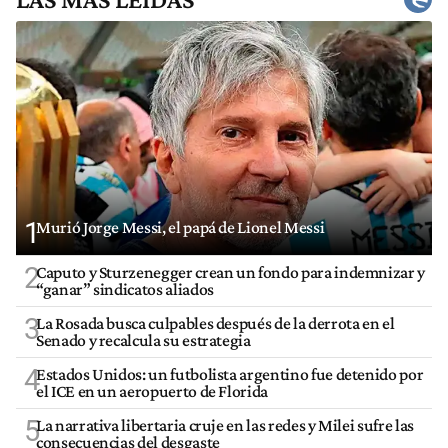
1
Murió Jorge Messi, el papá de Lionel Messi
2
Caputo y Sturzenegger crean un fondo para indemnizar y
“ganar” sindicatos aliados
3
La Rosada busca culpables después de la derrota en el
Senado y recalcula su estrategia
4
Estados Unidos: un futbolista argentino fue detenido por
el ICE en un aeropuerto de Florida
5
La narrativa libertaria cruje en las redes y Milei sufre las
consecuencias del desgaste