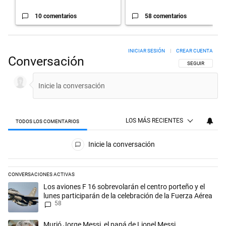
10 comentarios
58 comentarios
INICIAR SESIÓN
|
CREAR CUENTA
Conversación
SIGA ESTA CON
SEGUIR
LOS MÁS RECIENTES
TODOS LOS COMENTARIOS
Todos los comentarios
Inicie la conversación
CONVERSACIONES ACTIVAS
Este listado muestra los artículos con más comentarios en los últimos 
Un artículo de tendencia con el título "Los aviones F 16 sobrevolarán e
Los aviones F 16 sobrevolarán el centro porteño y el
lunes participarán de la celebración de la Fuerza Aérea
58
Un artículo de tendencia con el título "Murió Jorge Messi, el papá de L
Murió Jorge Messi, el papá de Lionel Messi