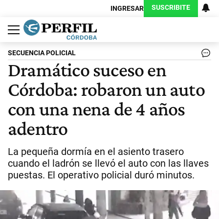
SUSCRIBITE
INGRESAR
Política
Economía
Judiciales
Sociedad
Cultura
Espectáculos
Deportes
Protagonistas
SECUENCIA POLICIAL
Dramático suceso en
Córdoba: robaron un auto
con una nena de 4 años
adentro
La pequeña dormía en el asiento trasero
cuando el ladrón se llevó el auto con las llaves
puestas. El operativo policial duró minutos.