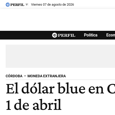
viernes 07 de agosto de 2026
Últimas noticias
Política
Eco
Inicio
Ahora
Opinión
Cultura
Arte
Educación
Videos
Córdoba
Reperfilar
Diario del Juicio
CÓRDOBA
MONEDA EXTRANJERA
El dólar blue en 
1 de abril