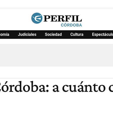
nomía
Judiciales
Sociedad
Cultura
Espectácul
Política
Pymes
Salud
Internacional
Clima
Deportes
Business
Noticias
Caras
Córdoba: a cuánto 