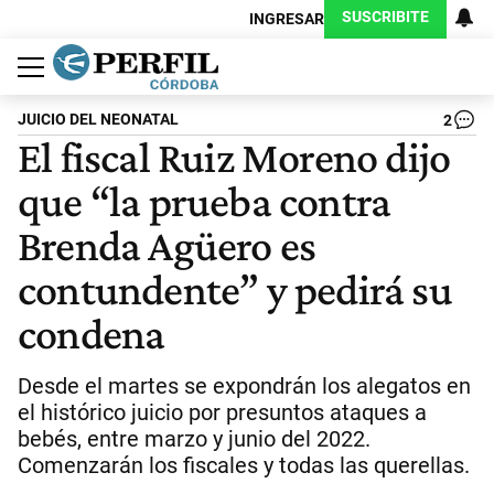
SUSCRIBITE
INGRESAR
Política
Economía
Judiciales
Sociedad
Cultura
Espectáculos
Deportes
Protagonistas
JUICIO DEL NEONATAL
2
El fiscal Ruiz Moreno dijo
que “la prueba contra
Brenda Agüero es
contundente” y pedirá su
condena
Desde el martes se expondrán los alegatos en
el histórico juicio por presuntos ataques a
bebés, entre marzo y junio del 2022.
Comenzarán los fiscales y todas las querellas.