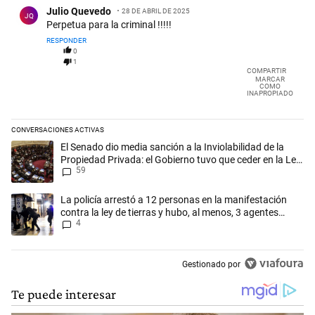
Comentario de Julio Quevedo.
Julio Quevedo
28 DE ABRIL DE 2025
JQ
Perpetua para la criminal !!!!!
RESPONDER
0
1
COMPARTIR
MARCAR
COMO
INAPROPIADO
CONVERSACIONES ACTIVAS
Este listado muestra los artículos con más comentarios en los últimos 
Un artículo de tendencia con el título "El Senado dio media sanción a l
El Senado dio media sanción a la Inviolabilidad de la
Propiedad Privada: el Gobierno tuvo que ceder en la Ley
59
del Manejo del Fuego
Un artículo de tendencia con el título "La policía arrestó a 12 persona
La policía arrestó a 12 personas en la manifestación
contra la ley de tierras y hubo, al menos, 3 agentes
4
heridos
Gestionado por