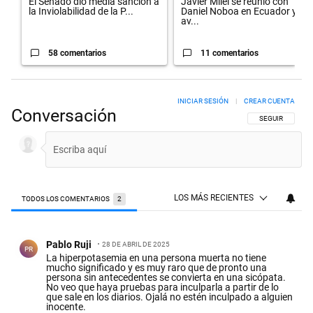
El Senado dio media sanción a
Javier Milei se reunió con
la Inviolabilidad de la P...
Daniel Noboa en Ecuador y
av...
58 comentarios
11 comentarios
INICIAR SESIÓN
|
CREAR CUENTA
Conversación
SIGA ESTA CON
SEGUIR
LOS MÁS RECIENTES
TODOS LOS COMENTARIOS
2
Todos los comentarios
Comentario de Pablo Ruji.
Pablo Ruji
28 DE ABRIL DE 2025
PR
La hiperpotasemia en una persona muerta no tiene
mucho significado y es muy raro que de pronto una
persona sin antecedentes se convierta en una sicópata.
No veo que haya pruebas para inculparla a partir de lo
que sale en los diarios. Ojalá no estén inculpado a alguien
inocente.