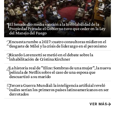
1
El Senado dio media sanción a la Inviolabilidad de la
Propiedad Privada: el Gobierno tuvo que ceder en la Ley
del Manejo del Fuego
2
Encuesta rumbo a 2027: cuatro consultoras midieron el
desgaste de Milei y la crisis de liderazgo en el peronismo
3
Ricardo Lorenzetti se metió en el debate sobre la
inhabilitación de Cristina Kirchner
4
La historia real de "Elize: Sombras de una mujer", la nueva
película de Netflix sobre el caso de una esposa que
descuartizó a su marido
5
Tercera Guerra Mundial: la inteligencia artificial reveló
cuáles serían los primeros países latinoamericanos en ser
derrotados
VER MÁS