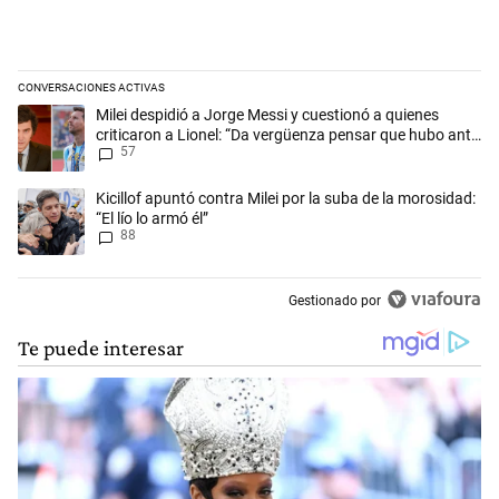
CONVERSACIONES ACTIVAS
Este listado muestra los artículos con más comentarios en los últimos 
Un artículo de tendencia con el título "Milei despidió a Jorge Messi y
Milei despidió a Jorge Messi y cuestionó a quienes
criticaron a Lionel: “Da vergüenza pensar que hubo anti-
57
Messi”
Un artículo de tendencia con el título "Kicillof apuntó contra Milei por 
Kicillof apuntó contra Milei por la suba de la morosidad:
“El lío lo armó él”
88
Gestionado por