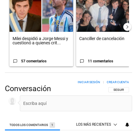
Milei despidió a Jorge Messi y
Canciller de cancelación
cuestionó a quienes crit...
57 comentarios
11 comentarios
INICIAR SESIÓN
|
CREAR CUENTA
Conversación
SIGA ESTA CON
SEGUIR
LOS MÁS RECIENTES
TODOS LOS COMENTARIOS
1
Todos los comentarios