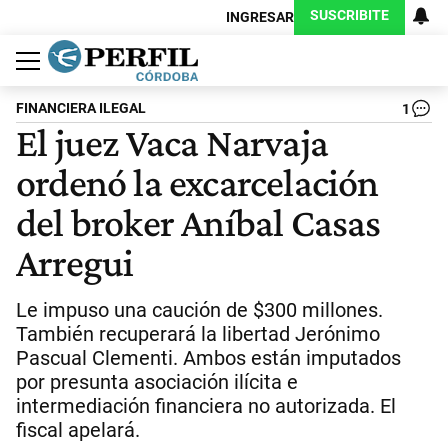
SUSCRIBITE
INGRESAR
Política
Economía
Judiciales
Sociedad
Cultura
Espectáculos
Deportes
Protagonistas
FINANCIERA ILEGAL
1
El juez Vaca Narvaja
ordenó la excarcelación
del broker Aníbal Casas
Arregui
Le impuso una caución de $300 millones.
También recuperará la libertad Jerónimo
Pascual Clementi. Ambos están imputados
por presunta asociación ilícita e
intermediación financiera no autorizada. El
fiscal apelará.