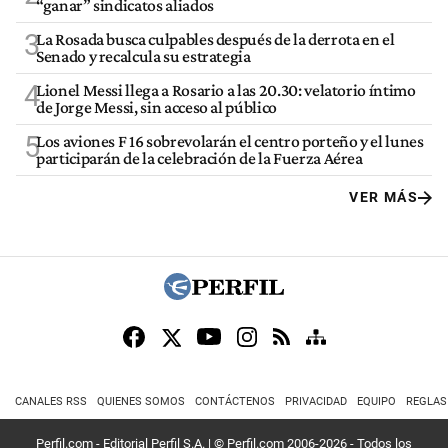
“ganar” sindicatos aliados
3
La Rosada busca culpables después de la derrota en el
Senado y recalcula su estrategia
4
Lionel Messi llega a Rosario a las 20.30: velatorio íntimo
de Jorge Messi, sin acceso al público
5
Los aviones F 16 sobrevolarán el centro porteño y el lunes
participarán de la celebración de la Fuerza Aérea
VER MÁS
CANALES RSS
QUIENES SOMOS
CONTÁCTENOS
PRIVACIDAD
EQUIPO
REGLAS
Perfil.com - Editorial Perfil S.A.
| © Perfil.com 2006-2026 - Todos los