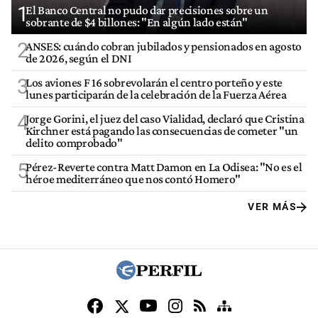
1
El Banco Central no pudo dar precisiones sobre un
sobrante de $4 billones: "En algún lado están"
2
ANSES: cuándo cobran jubilados y pensionados en agosto
de 2026, según el DNI
3
Los aviones F 16 sobrevolarán el centro porteño y este
lunes participarán de la celebración de la Fuerza Aérea
4
Jorge Gorini, el juez del caso Vialidad, declaró que Cristina
Kirchner está pagando las consecuencias de cometer "un
delito comprobado"
5
Pérez-Reverte contra Matt Damon en La Odisea: "No es el
héroe mediterráneo que nos contó Homero"
VER MÁS