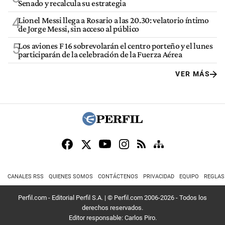
Senado y recalcula su estrategia
4
Lionel Messi llega a Rosario a las 20.30: velatorio íntimo
de Jorge Messi, sin acceso al público
5
Los aviones F 16 sobrevolarán el centro porteño y el lunes
participarán de la celebración de la Fuerza Aérea
VER MÁS
CANALES RSS
QUIENES SOMOS
CONTÁCTENOS
PRIVACIDAD
EQUIPO
REGLAS
Perfil.com - Editorial Perfil S.A.
| © Perfil.com 2006-2026 - Todos los
derechos reservados.
Editor responsable: Carlos Piro.