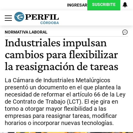
SUSCRIBITE
INGRESAR
Política
Economía
Judiciales
Sociedad
Cultura
Espectáculos
Deportes
Protagonistas
NORMATIVA LABORAL
Industriales impulsan
cambios para flexibilizar
la reasignación de tareas
La Cámara de Industriales Metalúrgicos
presentó un documento en el que plantea la
necesidad de reformar el artículo 66 de la Ley
de Contrato de Trabajo (LCT). El eje gira en
torno a otorgar mayor flexibilidad a las
empresas para reasignar tareas, modificar
horarios o incorporar nuevas tecnologías.