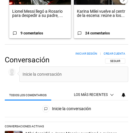
Lionel Messi llegó a Rosario
Karina Milei vuelve al centro
para despedir a su padre, ...
de la escena: reúne a los...
9 comentarios
24 comentarios
INICIAR SESIÓN
|
CREAR CUENTA
Conversación
SIGA ESTA CON
SEGUIR
LOS MÁS RECIENTES
TODOS LOS COMENTARIOS
Todos los comentarios
Inicie la conversación
CONVERSACIONES ACTIVAS
Este listado muestra los artículos con más comentarios en los últimos 